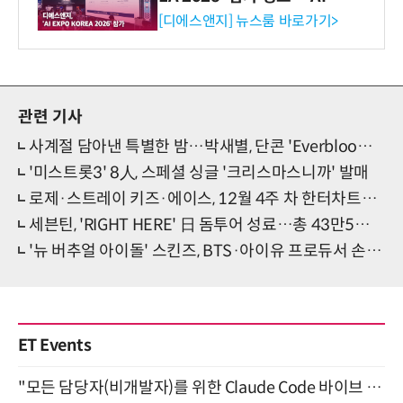
생애주기 아우르는 통합 솔루
[디에스앤지] 뉴스룸 바로가기>
션 선봬 [영상]
관련 기사
사계절 담아낸 특별한 밤…박새별, 단콘 'Everblooming' 선물
'미스트롯3' 8人, 스페셜 싱글 '크리스마스니까' 발매
로제·스트레이 키즈·에이스, 12월 4주 차 한터차트서 각 부문 1위
세븐틴, 'RIGHT HERE' 日 돔투어 성료…총 43만5천명 집결
'뉴 버추얼 아이돌' 스킨즈, BTS·아이유 프로듀서 손잡고 '데뷔 선언'
ET Events
"모든 담당자(비개발자)를 위한 Claude Code 바이브 코딩 2-day 부트캠프" 9월 16~17일 개최