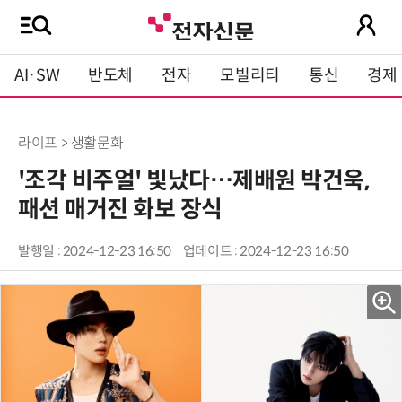
AI·SW
반도체
전자
모빌리티
통신
경제
라이프 > 생활문화
'조각 비주얼' 빛났다…제배원 박건욱,
패션 매거진 화보 장식
발행일 : 2024-12-23 16:50
업데이트 : 2024-12-23 16:50