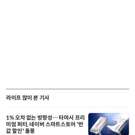
라이프 많이 본 기사
1% 오차 없는 방향성… 타마시 프리
미엄 퍼터, 네이버 스마트스토어 '반
값 할인' 돌풍