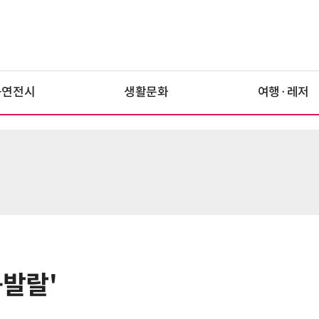
공연전시
생활문화
여행·레저
큼발랄'