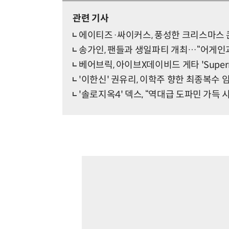
관련 기사
에이티즈·싸이커스, 풍성한 크리스마스 
송가인, 팬들과 생일파티 개최…“어게인
베어브릭, 아이브X데이비드 게타 'Superno
'이한신' 권유리, 이학주 향한 최종복수
'솔로지옥4' 덱스, “역대급 도파민 가득