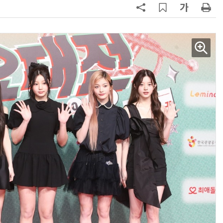
AI Native Enterprise를 지원하는 AI Ready Data 플랫폼 활용 전략
AI 시대의 옵저버빌리티: GPU·LLM 모니터링부터 AI 기반 장애 대응까지