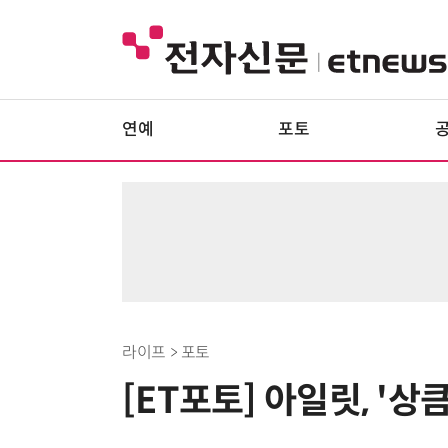
연예
포토
라이프 > 포토
[ET포토] 아일릿, '상