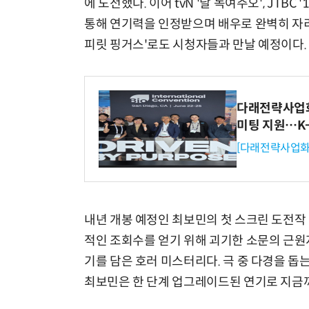
에 도전했다. 이어 tvN '날 녹여주오', JTBC
통해 연기력을 인정받으며 배우로 완벽히 자리
피릿 핑거스'로도 시청자들과 만날 예정이다.
다래전략사업화센
미팅 지원…K
[다래전략사업화
내년 개봉 예정인 최보민의 첫 스크린 도전작 
적인 조회수를 얻기 위해 괴기한 소문의 근원
기를 담은 호러 미스터리다. 극 중 다경을 돕
최보민은 한 단계 업그레이드된 연기로 지금까