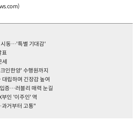
s.com)
 시동…'특별 기대감'
 발표
 운세
체크인한양' 수행원까지
과 대립하며 긴장감 높여
 입증…러블리 매력 눈길
부인 '이주인' 역
…과거부터 고통"