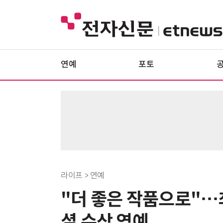
연예
포토
라이프 > 연예
"더 좋은 작품으로"…최보
셜 수상 영예