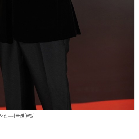
사진=더블앤(W&)