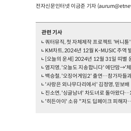
전자신문인터넷 이금준 기자 (aurum@etnew
관련 기사
쿼터뮤직, 첫 자체제작 프로젝트 '버니튠'
KM차트, 2024년 12월 K-MUSIC 주역
[오늘의 운세] 2024년 12월 31일 띠별
염지영, '오늘도 지송합니다' 에단맘→'
백승철, '오징어게임2' 출연…참가자들
'사랑은 외나무다리에서' 김정영, 믿보배
진소연, '싱글남녀' 차도녀로 돌아왔다…X
'히든아이' 소유 "저도 딥페이크 피해자