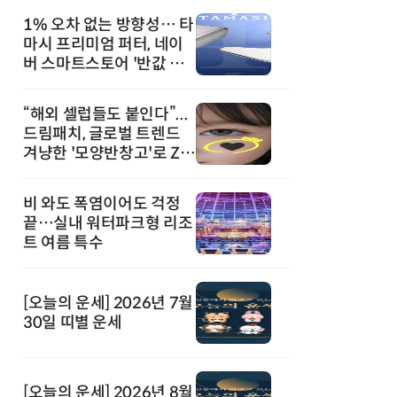
1% 오차 없는 방향성… 타
마시 프리미엄 퍼터, 네이
버 스마트스토어 '반값 할
인' 돌풍
“해외 셀럽들도 붙인다”...
드림패치, 글로벌 트렌드
겨냥한 '모양반창고'로 Z세
대 공략
비 와도 폭염이어도 걱정
끝…실내 워터파크형 리조
트 여름 특수
[오늘의 운세] 2026년 7월
30일 띠별 운세
[오늘의 운세] 2026년 8월