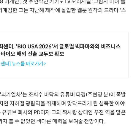
 '18 어게인', 첫 주연작인 카카오TV 오리지널 '그림자 미녀'를
매김한 그는 지난해 제작에 돌입한 웹툰 원작의 드라마 '스
터, 'BIO USA 2026'서 글로벌 빅파마와의 비즈니스
-바이오 해외 진출 교두보 확보
센터] 뉴스룸 바로가기>
'괴기열차'는 조회수 바닥의 유튜버 다경(주현영 분)이 폭발
지인 지하철 광림역을 취재하며 맞닥뜨리게 된 섬뜩한 이야
는 유튜브 회사의 PD이자 그의 짝사랑 상대인 우진 역을 맡은
지 볼 수 없었던 색다른 매력을 보여줄 전망이다.