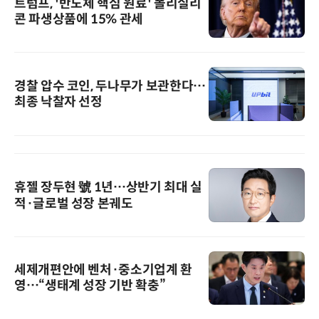
트럼프, '반도체 핵심 원료' 폴리실리
콘 파생상품에 15% 관세
경찰 압수 코인, 두나무가 보관한다…
최종 낙찰자 선정
휴젤 장두현 號 1년…상반기 최대 실
적·글로벌 성장 본궤도
세제개편안에 벤처·중소기업계 환
영…“생태계 성장 기반 확충”