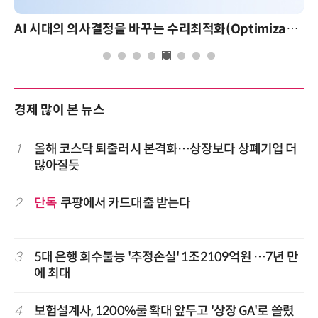
AI 시대의 의사결정을 바꾸는 수리최적화(Optimization): 실제 산업 적용 사례와 활용 전략
경제 많이 본 뉴스
1
올해 코스닥 퇴출러시 본격화…상장보다 상폐기업 더
많아질듯
2
단독
쿠팡에서 카드대출 받는다
3
5대 은행 회수불능 '추정손실' 1조2109억원 …7년 만
에 최대
4
보험설계사, 1200%룰 확대 앞두고 '상장 GA'로 쏠렸