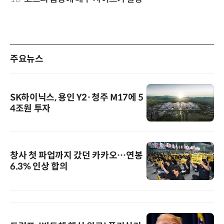
주요뉴스
SK하이닉스, 용인 Y2·청주 M17에 5
4조원 투자
창사 첫 파업까지 갔던 카카오…연봉
6.3% 인상 합의