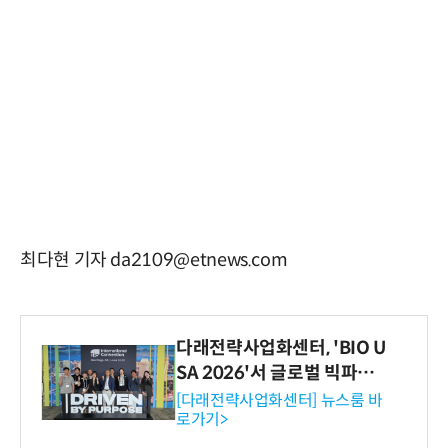
최다현 기자 da2109@etnews.com
다래전략사업화센터, 'BIO U
SA 2026'서 글로벌 빅파마
와의 비즈니스 미팅 지원…K
[다래전략사업화센터] 뉴스룸 바
로가기>
-바이오 해외 진출 교두보 확
보