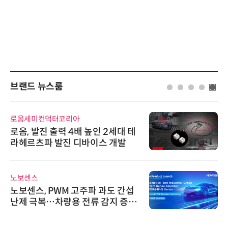
브랜드 뉴스룸
로옴세미컨덕터코리아
로옴, 발진 출력 4배 높인 2세대 테
라헤르츠파 발진 디바이스 개발
노보센스
노보센스, PWM 고주파 과도 간섭
난제 극복…차량용 전류 감지 증폭
기