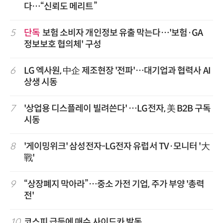
다…“신뢰도 메리트”
5
단독
보험 소비자 개인정보 유출 막는다…'보험·GA
정보보호 협의체' 구성
6
LG 엑사원, 中企 제조현장 '전파'…대기업과 협력사 AI
상생 시동
7
'상업용 디스플레이 빌려쓴다' …LG전자, 美 B2B 구독
시동
8
'게이밍위크' 삼성전자-LG전자 유럽서 TV·모니터 '大
戰'
9
“상장폐지 막아라”…중소 가전 기업, 주가 부양 '총력
전'
10
코스피 급등에 매수 사이드카 발동