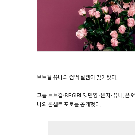
브브걸 유나의 컴백 설렘이 찾아왔다.
그룹 브브걸(BBGIRLS, 민영·은지·유나)은 9일
나의 콘셉트 포토를 공개했다.