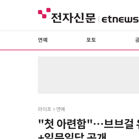
연예
포토
라이프 > 연예
"첫 아련함"…브브걸 유나
+일문일답 공개