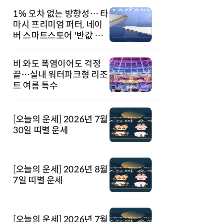
1% 오차 없는 방향성… 타
마시 프리미엄 퍼터, 네이
버 스마트스토어 '반값 할
인' 돌풍
비 와도 폭염이어도 걱정
끝…실내 워터파크형 리조
트 여름 특수
[오늘의 운세] 2026년 7월
30일 띠별 운세
[오늘의 운세] 2026년 8월
7일 띠별 운세
[오늘의 운세] 2026년 7월