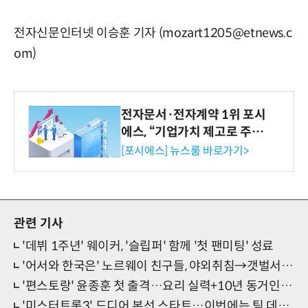
전자신문인터넷 이승훈 기자 (mozart1205@etnews.c
om)
전자문서·전자계약 1위 포시
에스, “기업가치 제고로 주주
환원 강화” 계획 공시
[포시에스] 뉴스룸 바로가기>
관련 기사
'데뷔 1주년' 웨이커, '슬립퍼' 함께 '첫 팬미팅' 성료
'어서와 한국은' 노르웨이 친구들, 야외취침→갯벌서 자급자족
'편스토랑' 윤종훈 첫 출격…요리 실력+10년 동거인까지 공개
'미스터트롯3' 드디어 본선 스타트…이번에는 팀 데스매치다