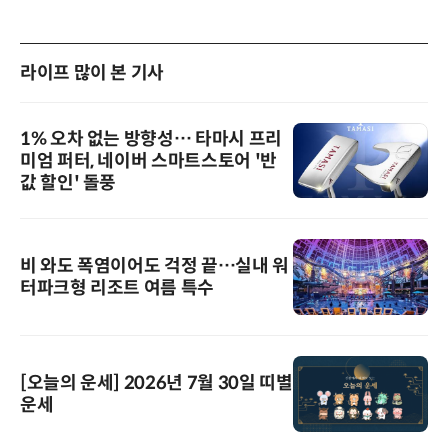
라이프 많이 본 기사
1% 오차 없는 방향성… 타마시 프리
미엄 퍼터, 네이버 스마트스토어 '반
값 할인' 돌풍
비 와도 폭염이어도 걱정 끝…실내 워
터파크형 리조트 여름 특수
[오늘의 운세] 2026년 7월 30일 띠별
운세