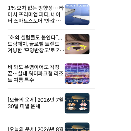
1% 오차 없는 방향성… 타
마시 프리미엄 퍼터, 네이
버 스마트스토어 '반값 할
인' 돌풍
“해외 셀럽들도 붙인다”...
드림패치, 글로벌 트렌드
겨냥한 '모양반창고'로 Z세
대 공략
비 와도 폭염이어도 걱정
끝…실내 워터파크형 리조
트 여름 특수
[오늘의 운세] 2026년 7월
30일 띠별 운세
[오늘의 운세] 2026년 8월