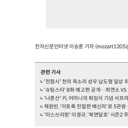
전자신문인터넷 이승훈 기자 (mozart1205@e
관련 기사
'전참시' 천의 목소리 성우 남도형 일상 
'슈팅스타' 8화 예고편 공개…최연소 VS
'나혼산' 키, 어머니의 퇴임식 기념 서프
채원빈, '이토록 친밀한 배신자'로 5관
'미스쓰리랑' 이경규, '복면달호' 시즌2