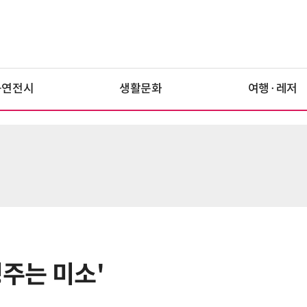
공연전시
생활문화
여행·레저
링주는 미소'