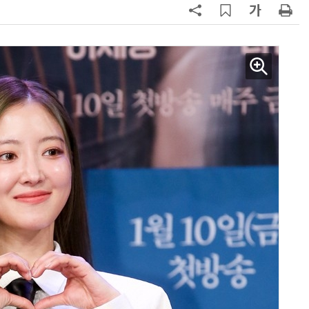
AI Native Enterprise를 지원하는 AI Ready Data 플랫폼 활용 전략
AI 시대의 옵저버빌리티: GPU·LLM 모니터링부터 AI 기반 장애 대응까지