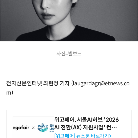
사진=빌보드
전자신문인터넷 최현정 기자 (laugardagr@etnews.co
m)
위고페어, 서울AI허브 '2026
AI 전환(AX) 지원사업' 컨소
시엄 선정
[위고페어] 뉴스룸 바로가기>