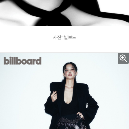
사진=빌보드