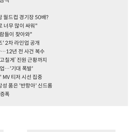
 참석'
 월드컵 경기장 50배?
로 너무 많이 싸워"
사람들이 찾아와"
' 2차 라인업 공개
다…12년 전 사건 복수
’고칠게’ 진원 근황까지
업…'기대 폭발'
' MV 티저 시선 집중
감성 품은 '반항아' 신드롬
대 증폭