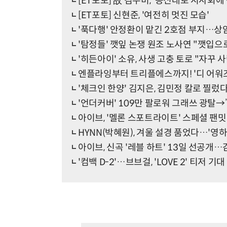
[ET포토] 故 김수미, '등신대로 시사회에
[ET포토] 신현준, '여전히 멋진 모습'
'푹다행' 안정환이 맡긴 2호점 부지…상암
'탐정들' 깻잎 논쟁 원조 노사연 "깻입으
'히든아이' 소유, 사생 고충 토로 "자꾸 
엔플라잉부터 트리플에스까지! '디 어워즈
'체크인 한양' 김지은, 김민정 칼로 찔렀
'언더커버' 109만 팔로워 그래쓰 광탈→
아이브, '멜론 스포트라이트' 스페셜 팬밋
HYNN(박혜원), 겨울 설경 품었다…'영하
아이브, 신곡 '레블 하트' 13일 선공개…
'컴백 D-2'…브브걸, 'LOVE 2' 티저 기