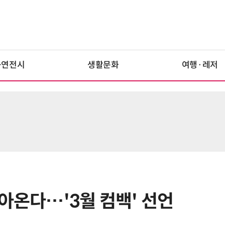
공연전시
생활문화
여행·레저
아온다…'3월 컴백' 선언