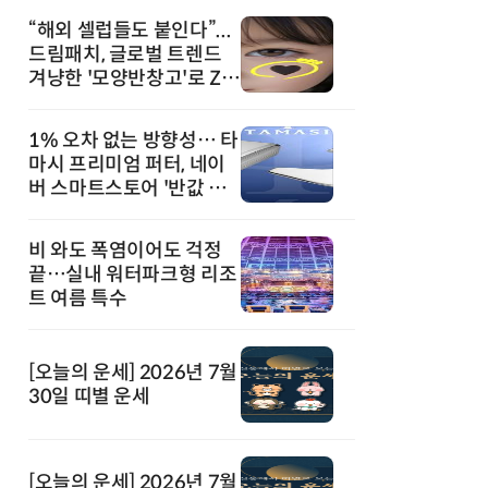
“해외 셀럽들도 붙인다”...
드림패치, 글로벌 트렌드
겨냥한 '모양반창고'로 Z세
대 공략
1% 오차 없는 방향성… 타
마시 프리미엄 퍼터, 네이
버 스마트스토어 '반값 할
인' 돌풍
비 와도 폭염이어도 걱정
끝…실내 워터파크형 리조
트 여름 특수
[오늘의 운세] 2026년 7월
30일 띠별 운세
[오늘의 운세] 2026년 7월