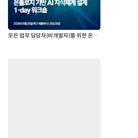
모든 업무 담당자(비개발자)를 위한 온톨로지 기반 AI 지식체계 설계 1-day 워크숍