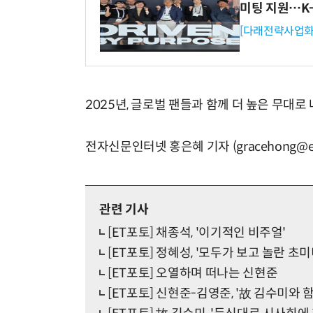
미팅 지원…K
[다래전략사업화
2025년, 글로벌 팬들과 함께 더 높은 무대
전자신문인터넷 홍은혜 기자 (gracehong@et
관련 기사
[ET포토] 채종석, '이기적인 비주얼'
[ET포토] 정혜성, '모두가 보고 놀란 초미
[ET포토] 오열하며 떠나는 신현준
[ET포토] 신현준-김영준, '故 김수미와 함