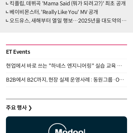
킥플립, 데뷔곡 'Mama Said (뭐가 되려고?)' 최초 공개
베이비몬스터, 'Really Like You' MV 공개
오드유스, 새해부터 열일 행보…2025년을 대도약의 해로
ET Events
현업에서 바로 쓰는 "하네스 엔지니어링" 실습 교육 워크숍 8월 20일 개최
B2B에서 B2C까지, 현장 실제 운영사례 : 동원그룹·OCI·다이닝브랜즈그룹·당근 (8/27)
주요 행사
❯