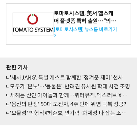
토마토시스템, 美서 헬스케
어 플랫폼 특허 출원…“의료
기관·보험사 공략”
[토마토시스템] 뉴스룸 바로가기
>
관련 기사
'세차JANG', 특별 게스트 함께한 '정겨운 재미' 선사
모두가 '분노'…'동물은', 반려견 유치원 학대 사건 조명
새해는 신인 아이돌과 함께…쿼터뮤직, 엑스러브 X 캔디스 지원
'몸신의 탄생' 50대 도전자, 4주 만에 위염 극복 성공?
'보물섬' 박형식X허준호, 연기력·화제성 다 잡는 조합 탄생