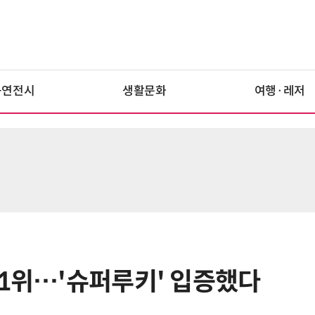
공연전시
생활문화
여행·레저
 1위…'슈퍼루키' 입증했다