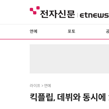
연예
포토
라이프 > 연예
킥플립, 데뷔와 동시에