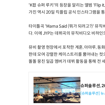
'K팝 슈퍼 루키'의 등장을 알리는 앨범 'Flip it
가진 역시 20일 킥플립 공식 인스타그램을 
타이틀곡 'Mama Said (뭐가 되려고?)' 
다. 이에 JYP는 데뷔곡의 뮤직비디오 비하인
뮤비 촬영 현장에서 포착한 계훈, 아마루, 동화
한데 모여 강렬한 케미스트리를 뿜어내는 컷
똘똘 뭉친 일곱 멤버가 데뷔 활동을 통해 전 
슈퍼솔루션, 202
[슈퍼솔루션] 