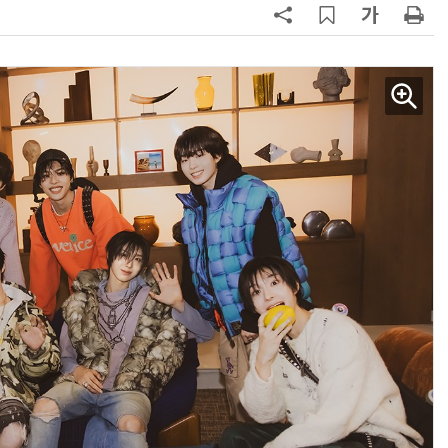
AI Native Enterprise를 지원하는 AI Ready Data 플랫폼 활용 전략
AI 시대의 옵저버빌리티: GPU·LLM 모니터링부터 AI 기반 장애 대응까지