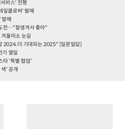
팬서비스' 진행
 네잎클로버' 발매
' 발매
 도전…"잘생겨서 좋아"
근 겨울미소 눈길
 2024, 더 기대되는 2025" [일문일답]
반기 열일
스타 '특별 협업'
 색' 공개