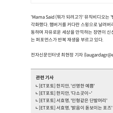
'Mama Said (뭐가 되려고?)' 뮤직비디오는
각화했다. 햄버거를 커다란 스윙으로 날려버리
동하며 자유로운 세상을 만끽하는 장면이 신선
는 퍼포먼스가 반복 재생을 부르고 있다.
전자신문인터넷 최현정 기자 (laugardagr@et
관련 기사
[ET포토] 한지안, '선명한 예쁨'
[ET포토] 한지안, '다소곳이~'
[ET포토] 서효명, '인형같은 단발머리'
[ET포토] 서효명, '밝음이 돋보이는 포즈'