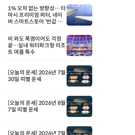
1% 오차 없는 방향성… 타
마시 프리미엄 퍼터, 네이
버 스마트스토어 '반값 할
인' 돌풍
비 와도 폭염이어도 걱정
끝…실내 워터파크형 리조
트 여름 특수
[오늘의 운세] 2026년 7월
30일 띠별 운세
[오늘의 운세] 2026년 8월
7일 띠별 운세
[오늘의 운세] 2026년 7월