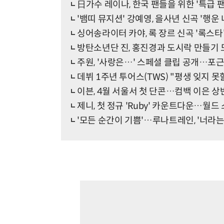
日가수 레이나, 한국 팬들을 위한 '특급 
'뱀띠 뮤지션' 강예영, 을사년 신곡 '행운
싱어송라이터 카야, 록 장르 신곡 '록스타
방탄소년단 진, 홍진경과 도시락 만들기
주원, '사랑은…' 스페셜 클립 공개…포
데뷔 1주년 투어스(TWS) "평생 잊지 못할
이븐, 4월 서울서 첫 단콘…컴백 이은 상
제니, 첫 정규 'Ruby' 카운트다운…월드 
'모든 순간이 기쁨'…루나트레인, '너라는