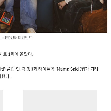
진=JYP엔터테인먼트
 차트 1위에 올랐다.
k it!'(플립 잇, 킥 잇!)과 타이틀곡 'Mama Said (뭐가 되려
뷔했다.