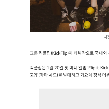
사
그룹 킥플립(KickFlip)이 데뷔작으로 국내외
킥플립은 1월 20일 첫 미니 앨범 'Flip it, Kic
고?)'(마마 세드)를 발매하고 가요계 정식 데