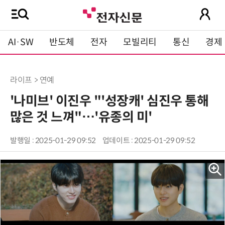
AI·SW
반도체
전자
모빌리티
통신
경제
라이프 > 연예
'나미브' 이진우 "'성장캐' 심진우 통해
많은 것 느껴"…'유종의 미'
발행일 : 2025-01-29 09:52
업데이트 : 2025-01-29 09:52