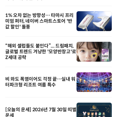
1% 오차 없는 방향성… 타마시 프리
미엄 퍼터, 네이버 스마트스토어 '반
값 할인' 돌풍
“해외 셀럽들도 붙인다”... 드림패치,
글로벌 트렌드 겨냥한 '모양반창고'로
Z세대 공략
비 와도 폭염이어도 걱정 끝…실내 워
터파크형 리조트 여름 특수
[오늘의 운세] 2026년 7월 30일 띠별
운세