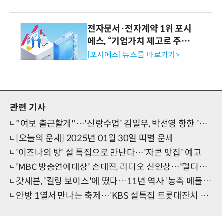
전자문서·전자계약 1위 포시
에스, “기업가치 제고로 주주
환원 강화” 계획 공시
[포시에스] 뉴스룸 바로가기>
관련 기사
"여보 출근할게"…'신랑수업' 김일우, 박선영 향한 '직진남' 면모
[오늘의 운세] 2025년 01월 30일 띠별 운세
'이즈나의 방' 설 특집으로 만난다…'자콘 맛집' 예고
'MBC 방송연예대상' 손태진, 라디오 신인상…'멀티테이너' 입증
갓세븐, '킬링 보이스'에 떴다…11년 역사 '농축 메들리'
안방 1열서 만나는 축제…'KBS 설특집 트롯대잔치 THE COLOR'