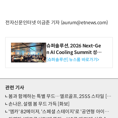
전자신문인터넷 이금준 기자 (aurum@etnews.com)
슈퍼솔루션, 2026 Next-Ge
n AI Cooling Summit 성황
리 성료
[슈퍼솔루션] 뉴스룸 바로가기>
관련 기사
봄과 함께하는 특별 무드…엘르골프, 25SS 스타일 [화보]
손나은, 설렘 봄 무드 가득 [화보]
'엠카' 82메이저, '스페셜 스테이지'로 '공연형 아이돌' 입증