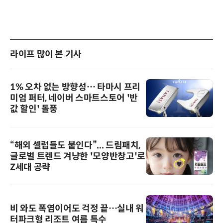
라이프 많이 본 기사
1% 오차 없는 방향성… 타마시 프리
미엄 퍼터, 네이버 스마트스토어 '반
값 할인' 돌풍
“해외 셀럽들도 붙인다”... 드림패치,
글로벌 트렌드 겨냥한 '모양반창고'로
Z세대 공략
비 와도 폭염이어도 걱정 끝…실내 워
터파크형 리조트 여름 특수