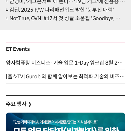
안영미, '개그콘서트'에 뜬다…'19금 개그'에 신윤승 기겁?!
김권, 2025 F/W 파리패션위크 밝힌 '눈부신 매력'
NotTrue, OVNI #17서 첫 싱글 소품집 'Goodbye, my summer' 발매
ET Events
양자컴퓨팅 비즈니스·기술 입문 1-Day 워크샵 8월 28일 개최
[올쇼TV] Gurobi와 함께 알아보는 최적화 기술의 비즈니스 활용 (8월 20일 생방송)
주요 행사
❯