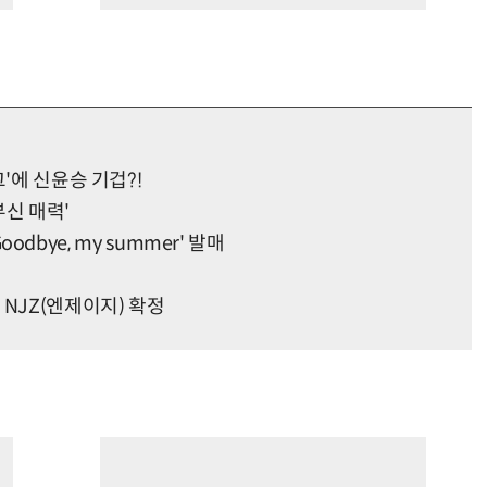
'에 신윤승 기겁?!
부신 매력'
Goodbye, my summer' 발매
NJZ(엔제이지) 확정