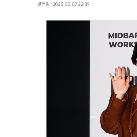
발행일 : 2025-02-07 22:39
양자컴퓨팅 비즈니스·기술 입문 1-Day 워크샵 - 큐비트·양자 알고리듬·Qiskit 실습으로 이해하는 차세대