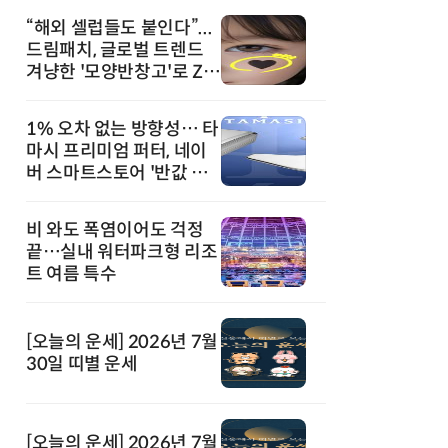
“해외 셀럽들도 붙인다”...
드림패치, 글로벌 트렌드
겨냥한 '모양반창고'로 Z세
대 공략
1% 오차 없는 방향성… 타
마시 프리미엄 퍼터, 네이
버 스마트스토어 '반값 할
인' 돌풍
비 와도 폭염이어도 걱정
끝…실내 워터파크형 리조
트 여름 특수
[오늘의 운세] 2026년 7월
30일 띠별 운세
[오늘의 운세] 2026년 7월