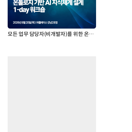
모든 업무 담당자(비개발자)를 위한 온톨로지 기반 AI 지식체계 설계 1-day 워크숍