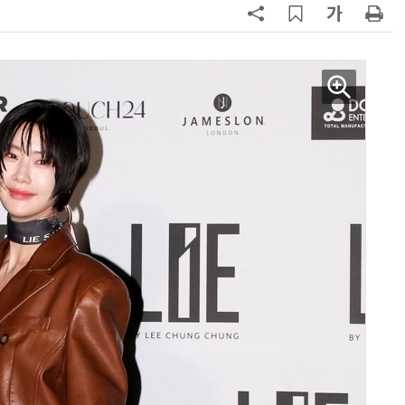
업무 자동화 위한 AI ‘세컨드 브레인’ 만들기 1-day 워크숍 - LLM Wiki 기반 정리·리서치·보고 자동화
현업에서 바로 쓰는 "하네스 엔지니어링" 실습 교육