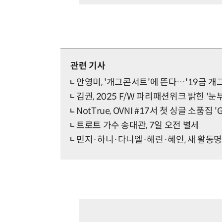
관련 기사
안영미, '개그콘서트'에 뜬다…'19금 개그
김권, 2025 F/W 파리패션위크 밝힌 '눈
NotTrue, OVNI #17서 첫 싱글 소품집 '
트로트 가수 송대관, 7일 오전 별세
민지·하니·다니엘·해린·혜인, 새 활동명 