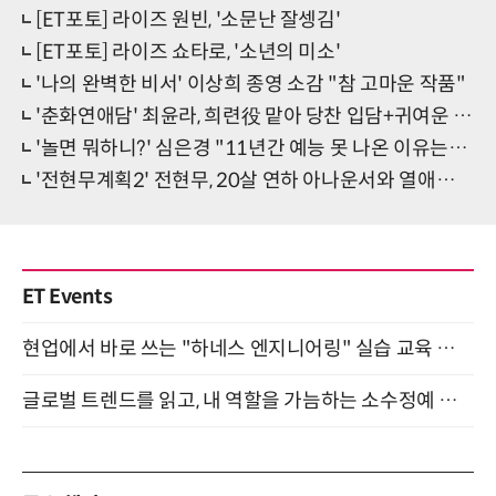
[ET포토] 라이즈 원빈, '소문난 잘셍김'
[ET포토] 라이즈 쇼타로, '소년의 미소'
'나의 완벽한 비서' 이상희 종영 소감 "참 고마운 작품"
'춘화연애담' 최윤라, 희련役 맡아 당찬 입담+귀여운 매력
'놀면 뭐하니?' 심은경 "11년간 예능 못 나온 이유는…"
'전현무계획2' 전현무, 20살 연하 아나운서와 열애설에 "그 친구에게 미안…"
ET Events
현업에서 바로 쓰는 "하네스 엔지니어링" 실습 교육 워크숍 8월 20일 개최
글로벌 트렌드를 읽고, 내 역할을 가늠하는 소수정예 실습 워크숍 (8/28)