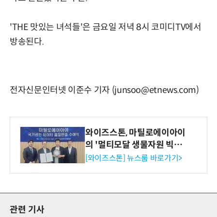
'THE 맛있는 녀석들'은 금요일 저녁 8시 코미디TV에서
방송된다.
전자신문인터넷 이준수 기자 (junsoo@etnews.com)
와이즈스톤, 마틸로에이아이
의 '멀티모달 생물자원 빅데
이터'에 DQ인증 최고 등급
[와이즈스톤] 뉴스룸 바로가기>
수여
관련 기사