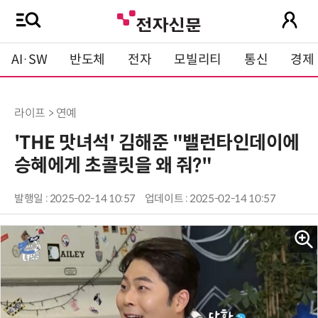
AI·SW
반도체
전자
모빌리티
통신
경제
라이프 > 연예
'THE 맛녀석' 김해준 "밸런타인데이에
승혜에게 초콜릿을 왜 줘?"
발행일 : 2025-02-14 10:57
업데이트 : 2025-02-14 10:57