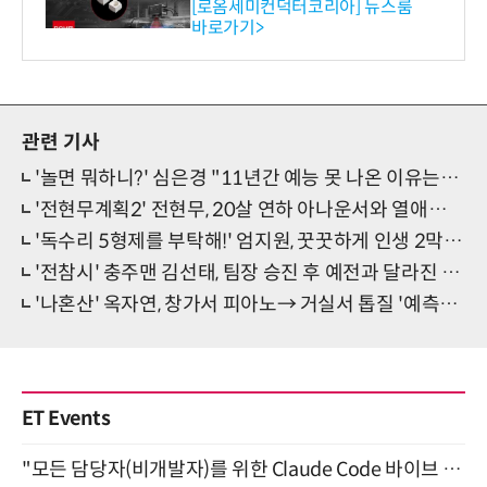
스 개발
[로옴세미컨덕터코리아] 뉴스룸
바로가기>
관련 기사
'놀면 뭐하니?' 심은경 "11년간 예능 못 나온 이유는…"
'전현무계획2' 전현무, 20살 연하 아나운서와 열애설에 "그 친구에게 미안…"
'독수리 5형제를 부탁해!' 엄지원, 꿋꿋하게 인생 2막 시작
'전참시' 충주맨 김선태, 팀장 승진 후 예전과 달라진 일상
'나혼산' 옥자연, 창가서 피아노→ 거실서 톱질 '예측불가'
ET Events
"모든 담당자(비개발자)를 위한 Claude Code 바이브 코딩 2-day 부트캠프" 9월 16~17일 개최