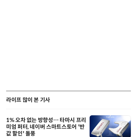
라이프 많이 본 기사
1% 오차 없는 방향성… 타마시 프리
미엄 퍼터, 네이버 스마트스토어 '반
값 할인' 돌풍