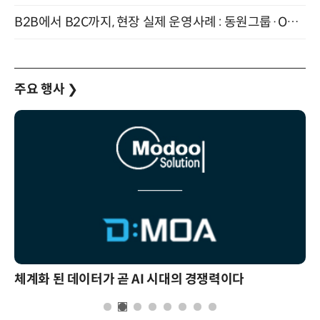
B2B에서 B2C까지, 현장 실제 운영사례 : 동원그룹·OCI·다이닝브랜즈그룹·당근 (8/27)
주요 행사
❯
체계화 된 데이터가 곧 AI 시대의 경쟁력이다