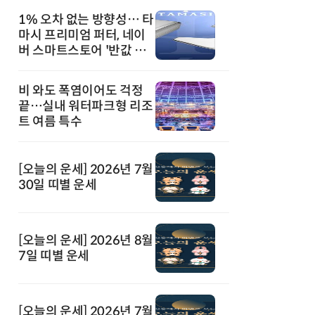
1% 오차 없는 방향성… 타
마시 프리미엄 퍼터, 네이
버 스마트스토어 '반값 할
인' 돌풍
비 와도 폭염이어도 걱정
끝…실내 워터파크형 리조
트 여름 특수
[오늘의 운세] 2026년 7월
30일 띠별 운세
[오늘의 운세] 2026년 8월
7일 띠별 운세
[오늘의 운세] 2026년 7월