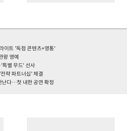
이트 '독점 콘텐츠+영통'
2관왕 영예
…'특별 무드' 선사
'전략 파트너십' 체결
 만난다…첫 내한 공연 확정