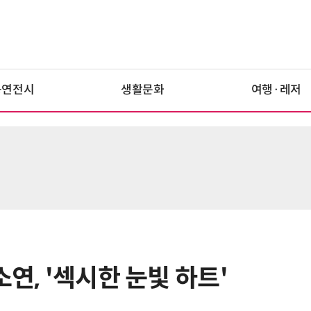
공연전시
생활문화
여행·레저
소연, '섹시한 눈빛 하트'