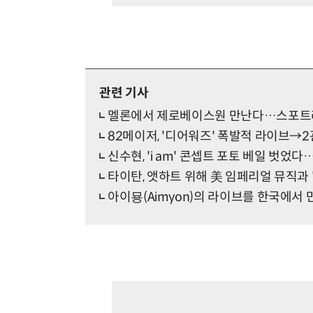
관련 기사
멜론에서 제로베이스원 만난다…스포트라
82메이저, '디어워즈' 폭발적 라이브→
신수현, 'i am' 콘셉트 포토 베일 벗었다
타이탄, 앳하트 위해 美 임페리얼 뮤직과 
아이묭(Aimyon)의 라이브를 한국에서