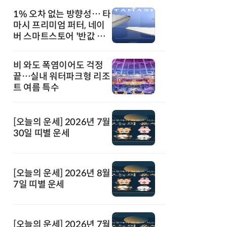
1% 오차 없는 방향성… 타
마시 프리미엄 퍼터, 네이
버 스마트스토어 '반값 할
인' 돌풍
비 와도 폭염이어도 걱정
끝…실내 워터파크형 리조
트 여름 특수
[오늘의 운세] 2026년 7월
30일 띠별 운세
[오늘의 운세] 2026년 8월
7일 띠별 운세
[오늘의 운세] 2026년 7월