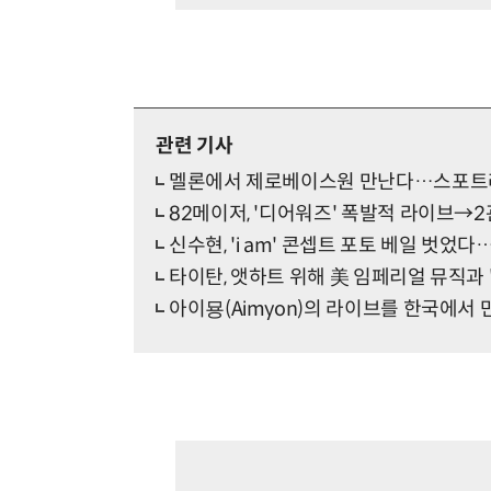
관련 기사
멜론에서 제로베이스원 만난다…스포트라
82메이저, '디어워즈' 폭발적 라이브→
신수현, 'i am' 콘셉트 포토 베일 벗었다
타이탄, 앳하트 위해 美 임페리얼 뮤직과 
아이묭(Aimyon)의 라이브를 한국에서