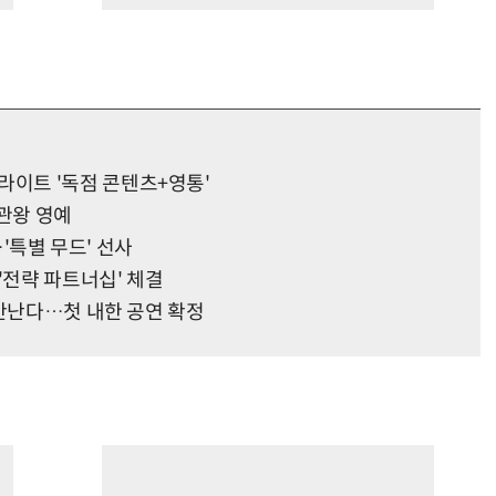
이트 '독점 콘텐츠+영통'
2관왕 영예
…'특별 무드' 선사
'전략 파트너십' 체결
 만난다…첫 내한 공연 확정