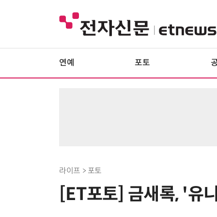
연예
포토
라이프 > 포토
[ET포토] 금새록, '유