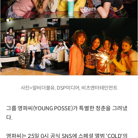
사진=알비더블유, DSP미디어, 비츠엔터테인먼트
그룹 영파씨(YOUNG POSSE)가 특별한 청춘을 그려냈
다.
영파씨는 25일 0시 공식 SNS에 스페셜 앨범 'COLD'의