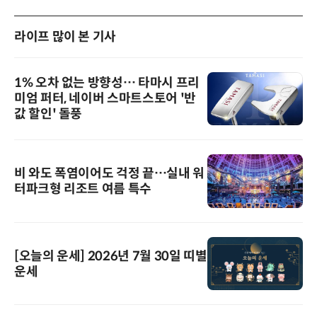
라이프 많이 본 기사
1% 오차 없는 방향성… 타마시 프리
미엄 퍼터, 네이버 스마트스토어 '반
값 할인' 돌풍
비 와도 폭염이어도 걱정 끝…실내 워
터파크형 리조트 여름 특수
[오늘의 운세] 2026년 7월 30일 띠별
운세