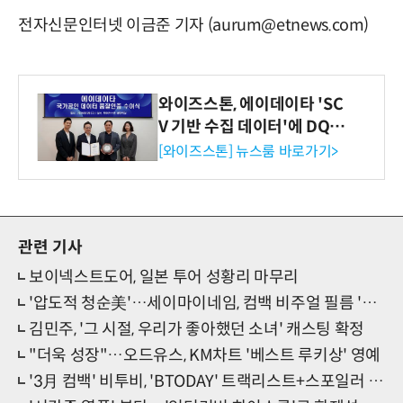
전자신문인터넷 이금준 기자 (aurum@etnews.com)
와이즈스톤, 에이데이타 'SC
V 기반 수집 데이터'에 DQ인
증 최고 등급 수여
[와이즈스톤] 뉴스룸 바로가기>
관련 기사
보이넥스트도어, 일본 투어 성황리 마무리
'압도적 청순美'…세이마이네임, 컴백 비주얼 필름 '심쿵'
김민주, '그 시절, 우리가 좋아했던 소녀' 캐스팅 확정
"더욱 성장"…오드유스, KM차트 '베스트 루키상' 영예
'3月 컴백' 비투비, 'BTODAY' 트랙리스트+스포일러 공개