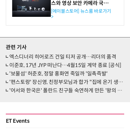
스와 영상 보안 카메라 국내
독점 판매 파트너십 체결
[에이블스토어] 뉴스룸 바로가기
>
관련 기사
엑스디너리 히어로즈 건일 티저 공개…리더의 품격
이준호, 17년 JYP 떠난다…4월15일 계약 종료 [공식]
'보물섬' 허준호, 정말 홍화연 죽일까 '일촉즉발'
'편스토랑' 장신영, 친정부모님과 합가 "집에 온기 생겨"
'어서와 한국은' 폴란드 친구들 숙연하게 만든 '왕의 서고'
ET Events