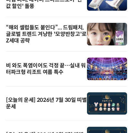
값 할인' 돌풍
“해외 셀럽들도 붙인다”... 드림패치,
글로벌 트렌드 겨냥한 '모양반창고'로
Z세대 공략
비 와도 폭염이어도 걱정 끝…실내 워
터파크형 리조트 여름 특수
[오늘의 운세] 2026년 7월 30일 띠별
운세