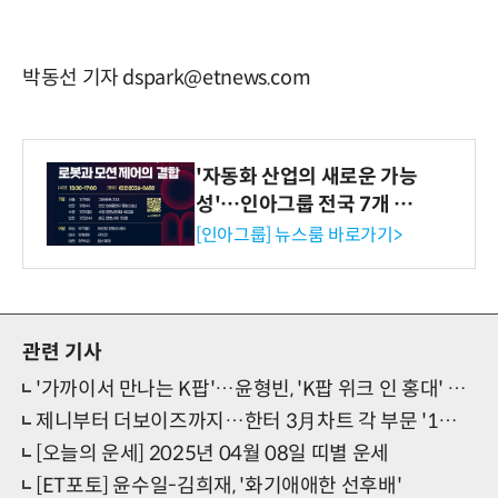
박동선 기자 dspark@etnews.com
'자동화 산업의 새로운 가능
성'…인아그룹 전국 7개 도
시 세미나 페어 개최
[인아그룹] 뉴스룸 바로가기>
관련 기사
'가까이서 만나는 K팝'…윤형빈, 'K팝 위크 인 홍대' 5月 개최
제니부터 더보이즈까지…한터 3月차트 각 부문 '1위' 등극
[오늘의 운세] 2025년 04월 08일 띠별 운세
[ET포토] 윤수일-김희재, '화기애애한 선후배'