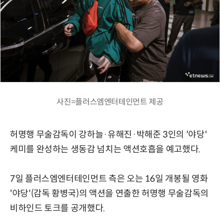
사진=플러스엠엔터테인먼트 제공
허명행 무술감독이 강하늘·유해진·박해준 3인의 '야당'
케미를 완성하는 생동감 넘치는 액션호흡을 예고했다.
7일 플러스엠엔터테인먼트 측은 오는 16일 개봉될 영화
'야당'(감독 황병국)의 액션을 연출한 허명행 무술감독의
비하인드 토크를 공개했다.