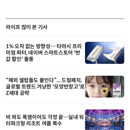
라이프 많이 본 기사
1% 오차 없는 방향성… 타마시 프리
미엄 퍼터, 네이버 스마트스토어 '반
값 할인' 돌풍
“해외 셀럽들도 붙인다”... 드림패치,
글로벌 트렌드 겨냥한 '모양반창고'로
Z세대 공략
비 와도 폭염이어도 걱정 끝…실내 워
터파크형 리조트 여름 특수