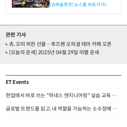
리 성료
[슈퍼솔루션] 뉴스룸 바로가기>
관련 기사
츄, 꼬띠 위한 선물…후즈팬 오피셜 테마 카페 오픈
[오늘의 운세] 2025년 04월 29일 띠별 운세
ET Events
현업에서 바로 쓰는 "하네스 엔지니어링" 실습 교육 워크숍 8월 20일 개최
글로벌 트렌드를 읽고, 내 역할을 가늠하는 소수정예 실습 워크숍 (8/28)