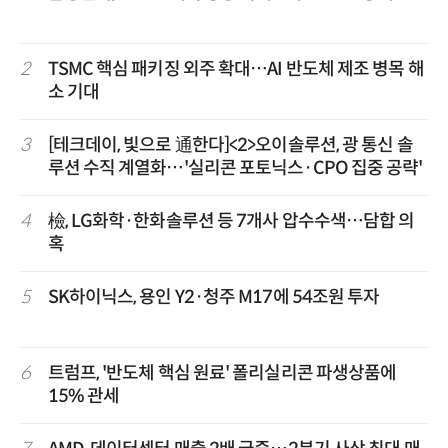
2
TSMC 핵심 패키징 외주 확대…AI 반도체 제조 병목 해
소 기대
3
[테크데이, 빛으로 通한다]<2>오이솔루션, 광 통신 솔
루션 수직 계열화…'실리콘 포토닉스·CPO 집중 공략'
4
檢, LG화학·한화솔루션 등 7개사 압수수색…담합 의
혹
5
SK하이닉스, 용인 Y2·청주 M17에 54조원 투자
6
트럼프, '반도체 핵심 원료' 폴리실리콘 파생상품에
15% 관세