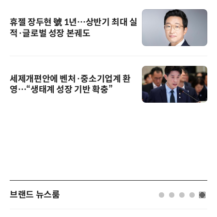
휴젤 장두현 號 1년…상반기 최대 실
적·글로벌 성장 본궤도
세제개편안에 벤처·중소기업계 환
영…“생태계 성장 기반 확충”
브랜드 뉴스룸