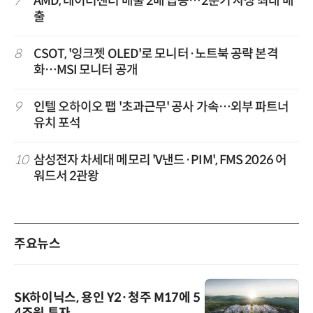
7
AMD, 데이터센터 매출 2배 급증…2분기 사상 최대 매
출
8
CSOT, '잉크젯 OLED'로 모니터·노트북 공략 본격
화…MSI 모니터 공개
9
인텔 오하이오 팹 '초과근무' 공사 가속…외부 파트너
유치 포석
10
삼성전자 차세대 메모리 'V낸드·PIM', FMS 2026 어
워드서 2관왕
주요뉴스
SK하이닉스, 용인 Y2·청주 M17에 5
4조원 투자