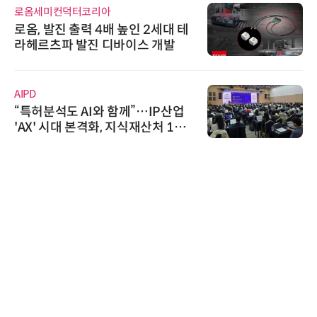
로옴세미컨덕터코리아
로옴, 발진 출력 4배 높인 2세대 테
라헤르츠파 발진 디바이스 개발
AIPD
“특허분석도 AI와 함께”…IP산업
'AX' 시대 본격화, 지식재산처 1호
AI IP데이터분석사 탄생