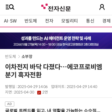
AI·SW
반도체
전자
모빌리티
통신
경제
반도체
소부장
이차전지 바닥 다졌다…에코프로비엠
분기 흑자전환
발행일 : 2025-04-29 14:06
업데이트 : 2025-04-29 14:40
지면 :
2025-04-30
2면
글로벌 트렌드를 읽고, 내 역할을 가늠하는 소수정예 실습 워크숍 (8/28 신논현역)