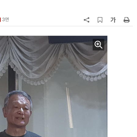
7
소프트피브이·성균관대, 실내용 3
원 구형 태양전지 IEC 국제표준 개
3면
과제 공식 승인
8
韓 AI리더십 공백 장기화… 글로벌 
강 동력 꺼져간다
9
국산 CSP사 '마켓플레이스' 커졌
다…5개사 등록 솔루션 1439개
10
앤트로픽·오픈AI 이어 메타도…AI
가 통제 벗어나 외부 해킹