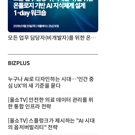
모든 업무 담당자(비개발자)를 위한 온톨로지 기반 AI 지식체계 설계 1-day 워크숍
BIZPLUS
누구나 AI로 디자인하는 시대…'인간 중
심 UX'의 새 기준을 묻다
[올쇼TV] 안전한 의료 데이터 관리를 위
한 통합 인프라 전략
[올쇼TV] 스플렁크가 제시하는 "AI 시대
의 옵저버빌리티" 전략