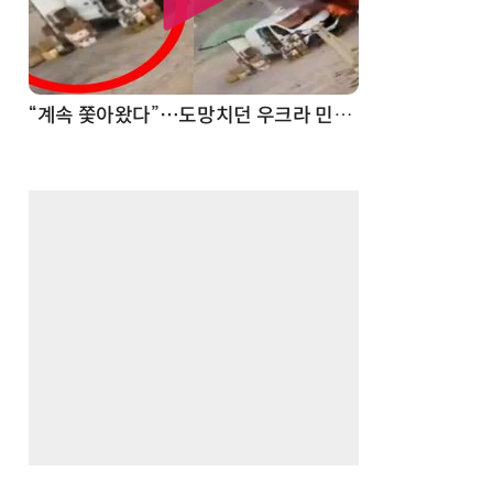
“계속 쫓아왔다”…도망치던 우크라 민간인 공격한 러 자폭 드론