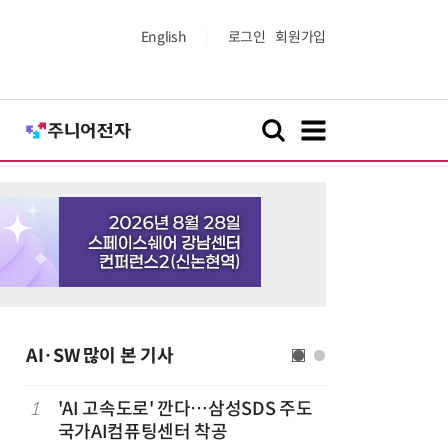
English
로그인
회원가입
AI·SW 많이 본 기사
1
'AI 고속도로' 깐다…삼성SDS 주도
6
美 행정부,
국가AI컴퓨팅센터 착공
보안 테스