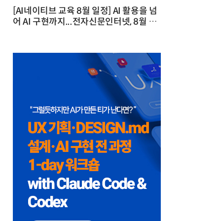
[AI네이티브 교육 8월 일정] AI 활용을 넘
어 AI 구현까지...전자신문인터넷, 8월 실
전 교육·워크숍 개최 발행일 : 2026-07-
23 10:46