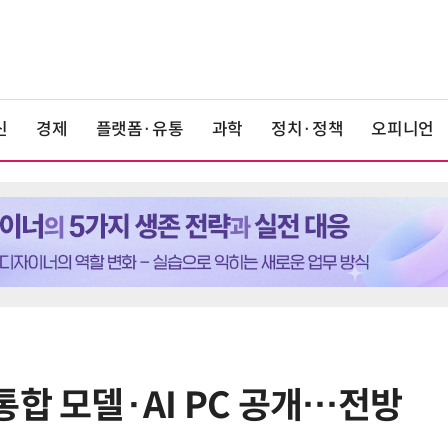
신
경제
플랫폼·유통
과학
정치·정책
오피니언
통합 모델·AI PC 공개…전방
6
美 행정부, AI 모델 '해킹 등 사이버
보안 테스트' 의무화