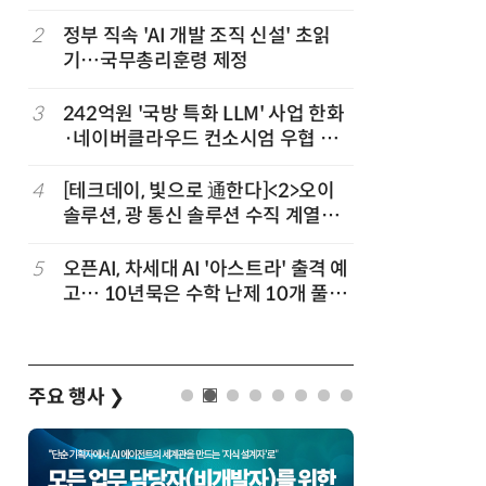
차
2
정부 직속 'AI 개발 조직 신설' 초읽
7
소프트피브
발
기…국무총리훈령 제정
원 구형 
과제 공식
3
3
242억원 '국방 특화 LLM' 사업 한화
8
韓 AI리
·네이버클라우드 컨소시엄 우협 선
강 동력 
정
4
[테크데이, 빛으로 通한다]<2>오이
9
국산 CS
솔루션, 광 통신 솔루션 수직 계열
다…5개사
화…'실리콘 포토닉스·CPO 집중 공
략'
5
오픈AI, 차세대 AI '아스트라' 출격 예
10
앤트로픽·
고… 10년묵은 수학 난제 10개 풀었
가 통제 
다
주요 행사
❯