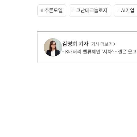
추론모델
코난테크놀로지
AI기업
김명희 기자
기사 더보기
K배터리 밸류체인 '시차'…셀은 웃고