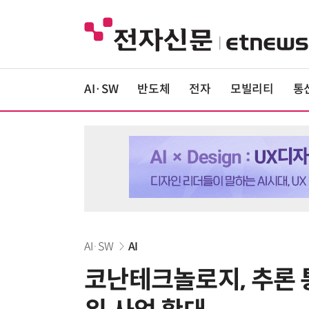
AI·SW
반도체
전자
모빌리티
통
AI·SW
AI
코난테크놀로지, 추론 