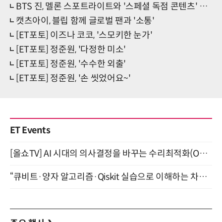
BTS 진, 멜론 스포트라이트와 '스페셜 독점 콘텐츠' 공개
캣츠아이, 블립 함께 글로벌 팬과 '소통'
[ET포토] 이즈나 코코, '스모키한 눈가'
[ET포토] 정준원, '다정한 미소'
[ET포토] 정준원, '수수한 외출'
[ET포토] 정준원, '손 씻었어요~'
ET Events
[올쇼TV] AI 시대의 의사결정을 바꾸는 수리최적화(Optimization) 소개 (8/20 생방송)
“큐비트·양자 알고리즘·Qiskit 실습으로 이해하는 차세대 컴퓨팅” (8/28)