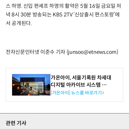
스 하영. 신입 편셰프 하영의 활약은 5월 16일 금요일 저
녁 8시 30분 방송되는 KBS 2TV ‘신상출시 편스토랑’에
서 공개된다.
전자신문인터넷 이준수 기자 (junsoo@etnews.com)
가온아이, 서울기록원 차세대
디지털 아카이브 시스템 구축
수행
[가온아이] 뉴스룸 바로가기>
관련 기사