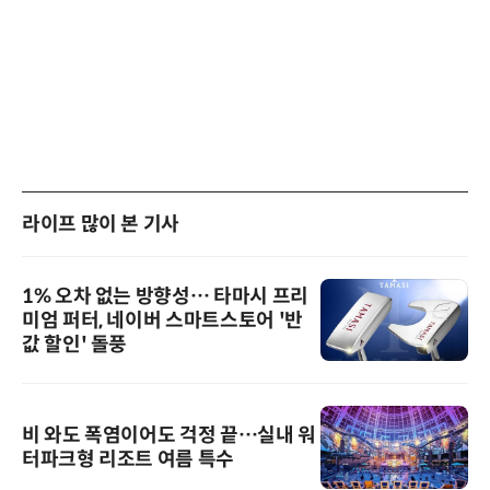
라이프 많이 본 기사
1% 오차 없는 방향성… 타마시 프리
미엄 퍼터, 네이버 스마트스토어 '반
값 할인' 돌풍
비 와도 폭염이어도 걱정 끝…실내 워
터파크형 리조트 여름 특수