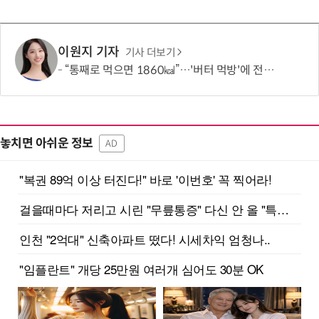
이원지 기자
기사 더보기
“통째로 먹으면 1860㎉”…'버터 먹방'에 전문가가 경고한 이유
놓치면 아쉬운 정보
AD