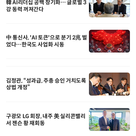
韓 AI리더십 공백 장기화… 글로벌 3
강 동력 꺼져간다
中 통신사, 'AI 토큰'으로 분기 2兆 벌
었다…한국도 사업화 시동
김정관, “성과급, 주총 승인 거치도록
상법 개정”
구광모 LG 회장, 내주 美 실리콘밸리
서 젠슨 황 재회동