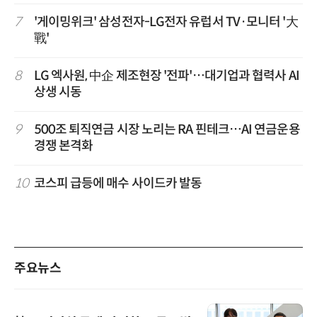
7
'게이밍위크' 삼성전자-LG전자 유럽서 TV·모니터 '大
戰'
8
LG 엑사원, 中企 제조현장 '전파'…대기업과 협력사 AI
상생 시동
9
500조 퇴직연금 시장 노리는 RA 핀테크…AI 연금운용
경쟁 본격화
10
코스피 급등에 매수 사이드카 발동
주요뉴스