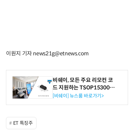
이원지 기자 news21g@etnews.com
비쉐이, 모든 주요 리모컨 코
드 지원하는 TSOP15300 시
리즈 IR 수신기 출시
[비쉐이] 뉴스룸 바로가기>
ET 특징주