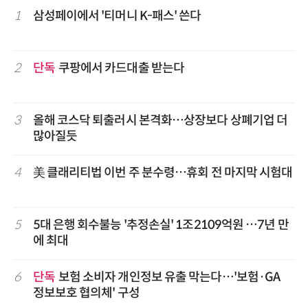
1
삼성페이에서 '티머니 K-패스' 쓴다
2
단독
쿠팡에서 카드대출 받는다
3
올해 코스닥 퇴출러시 본격화…상장보다 상폐기업 더
많아질듯
4
美 클래리티법 이번 주 분수령…휴회 전 마지막 시험대
5
5대 은행 회수불능 '추정손실' 1조2109억원 …7년 만
에 최대
6
단독
보험 소비자 개인정보 유출 막는다…'보험·GA
정보보호 협의체' 구성