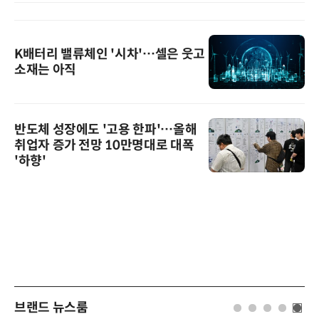
K배터리 밸류체인 '시차'…셀은 웃고
소재는 아직
반도체 성장에도 '고용 한파'…올해
취업자 증가 전망 10만명대로 대폭
'하향'
브랜드 뉴스룸