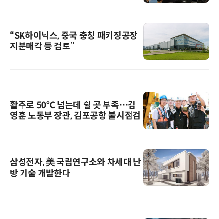
“SK하이닉스, 중국 충칭 패키징공장
지분매각 등 검토”
활주로 50℃ 넘는데 쉴 곳 부족…김
영훈 노동부 장관, 김포공항 불시점검
삼성전자, 美 국립연구소와 차세대 난
방 기술 개발한다