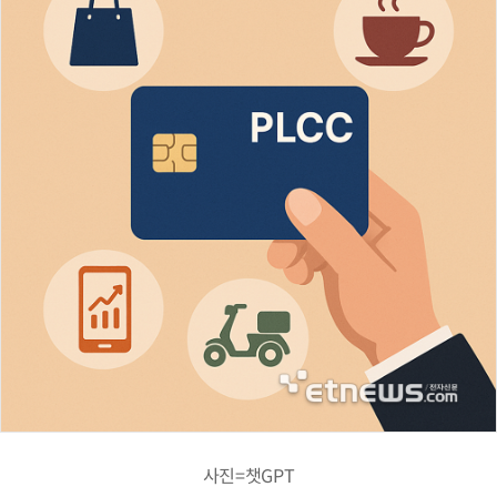
사진=챗GPT