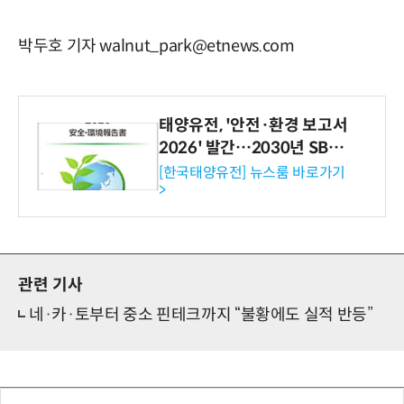
박두호 기자 walnut_park@etnews.com
태양유전, '안전·환경 보고서
2026' 발간…2030년 SBT
수준 온실가스 감축 추진
[한국태양유전] 뉴스룸 바로가기
>
관련 기사
네·카·토부터 중소 핀테크까지 “불황에도 실적 반등”