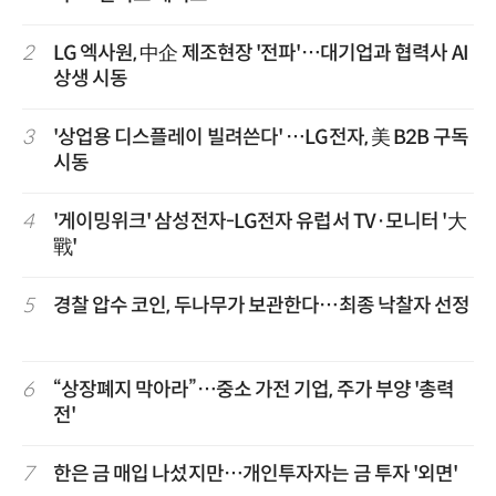
2
LG 엑사원, 中企 제조현장 '전파'…대기업과 협력사 AI
상생 시동
3
'상업용 디스플레이 빌려쓴다' …LG전자, 美 B2B 구독
시동
4
'게이밍위크' 삼성전자-LG전자 유럽서 TV·모니터 '大
戰'
5
경찰 압수 코인, 두나무가 보관한다…최종 낙찰자 선정
6
“상장폐지 막아라”…중소 가전 기업, 주가 부양 '총력
전'
7
한은 금 매입 나섰지만…개인투자자는 금 투자 '외면'