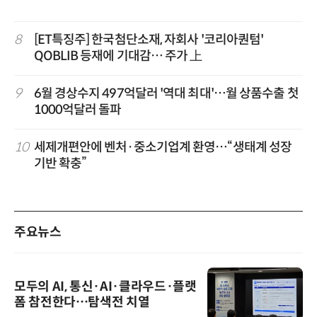
8
[ET특징주] 한국첨단소재, 자회사 '코리아퀀텀'
QOBLIB 등재에 기대감… 주가 上
9
6월 경상수지 497억달러 '역대 최대'…월 상품수출 첫
1000억달러 돌파
10
세제개편안에 벤처·중소기업계 환영…“생태계 성장
기반 확충”
주요뉴스
모두의 AI, 통신·AI·클라우드·플랫
폼 참전한다…탐색전 치열