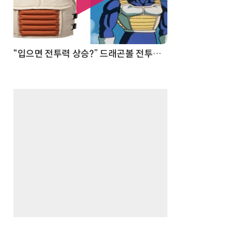
 순간
“입으면 전투력 상승?” 드래곤볼 전투복 닮은 중량조끼