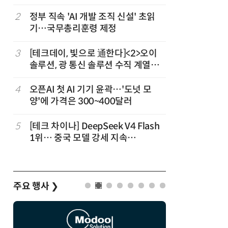
2
정부 직속 'AI 개발 조직 신설' 초읽
7
구광모 L
기…국무총리훈령 제정
서 젠슨 
3
[테크데이, 빛으로 通한다]<2>오이
8
[르포] 정
솔루션, 광 통신 솔루션 수직 계열
선…'NH
화…'실리콘 포토닉스·CPO 집중 공
략'
4
오픈AI 첫 AI 기기 윤곽…'도넛 모
9
국산 CS
양'에 가격은 300~400달러
다…5개사
5
[테크 차이나] DeepSeek V4 Flash
10
코히어, 
1위… 중국 모델 강세 지속
원…“韓이
(OpenRouter 주간 AI 모델 사용량
순위)
주요 행사
❯