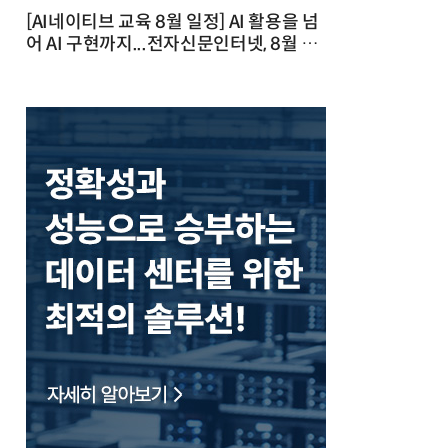
[AI네이티브 교육 8월 일정] AI 활용을 넘
어 AI 구현까지...전자신문인터넷, 8월 실
전 교육·워크숍 개최 발행일 : 2026-07-
23 10:46