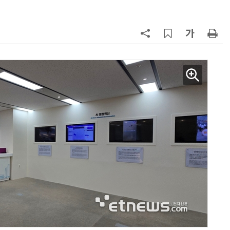
7
구광모 LG 회장, 내주 美 실리콘밸리
서 젠슨 황 재회동
8
[르포] 정부 GPU 7656장 운영 최전
선…'NHN 팩토리X' 가보니
9
국산 CSP사 '마켓플레이스' 커졌
다…5개사 등록 솔루션 1439개
10
코히어, 통제 가능한 소버린 AI 지
원…“韓이 아태 승부처”