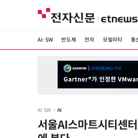
AI·SW
반도체
전자
모빌리티
통
AI·SW
AI
서울AI스마트시티센터 