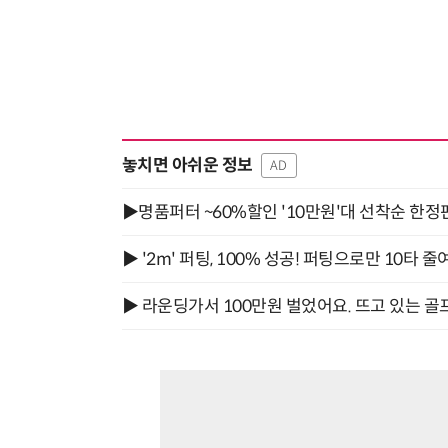
놓치면 아쉬운 정보
AD
▶명품퍼터 ~60%할인 '10만원'대 선착순 한정
▶ '2m' 퍼팅, 100% 성공! 퍼팅으로만 10타 줄
▶ 라운딩가서 100만원 벌었어요. 뜨고 있는 골