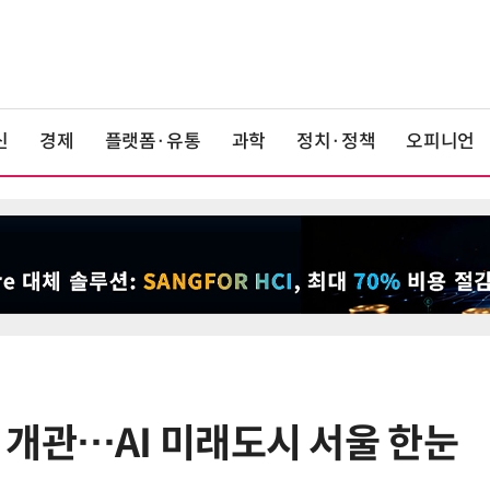
신
경제
플랫폼·유통
과학
정치·정책
오피니언
개관…AI 미래도시 서울 한눈
6
美 행정부, AI 모델 '해킹 등 사이버
보안 테스트' 의무화