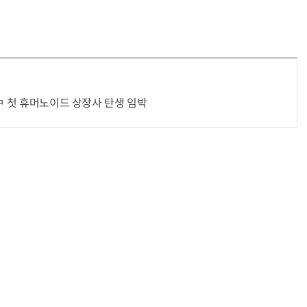
“계속 쫓아왔다”…도망치던 우크라 민간인 공격한 러 자폭 드론
진정한 우정?…친구 구하려다 둘 다 의자 틈에 목이 낀
…中 첫 휴머노이드 상장사 탄생 임박