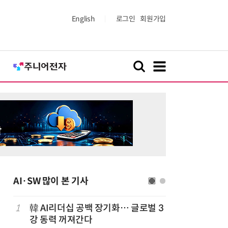
English
로그인
회원가입
AI·SW 많이 본 기사
1
韓 AI리더십 공백 장기화… 글로벌 3
6
美 행정부,
강 동력 꺼져간다
보안 테스