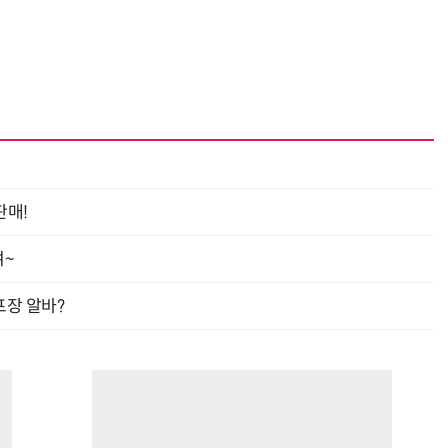
판매!
여~
프장 알바?