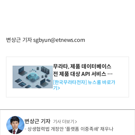
변상근 기자 sgbyun@etnews.com
무라타, 제품 데이터베이스
전 제품 대상 API 서비스 제
공…73개 제품 카테고리로
[한국무라타전자] 뉴스룸 바로가
기>
확대
변상근 기자
기사 더보기
상생협력법 개정안 '플랫폼 이중족쇄' 채우나