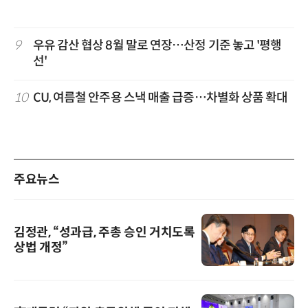
9
우유 감산 협상 8월 말로 연장…산정 기준 놓고 '평행
선'
10
CU, 여름철 안주용 스낵 매출 급증…차별화 상품 확대
주요뉴스
김정관, “성과급, 주총 승인 거치도록
상법 개정”