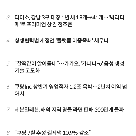
3
다이소, 강남 3구 매장 1년 새 19개→41개…'박리다
매'로 프리미엄 상권 정조준
4
상생협력법 개정안 '플랫폼 이중족쇄' 채우나
5
“찰떡같이 알아듣네”…카카오, '카나나-o' 음성 생성
기술 고도화
6
쿠팡Inc, 상반기 영업적자 1.2조 육박…2년치 이익 넘
어서
7
세븐일레븐, 해외 지역 명물 라면 판매 300만개 돌파
8
“쿠팡 7월 추정 결제액 10.9% 감소”