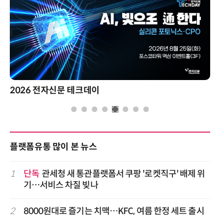
2026 전자신문 테크데이
플랫폼유통 많이 본 뉴스
1
단독
관세청 새 통관플랫폼서 쿠팡 '로켓직구' 배제 위
기…서비스 차질 빚나
2
8000원대로 즐기는 치맥…KFC, 여름 한정 세트 출시