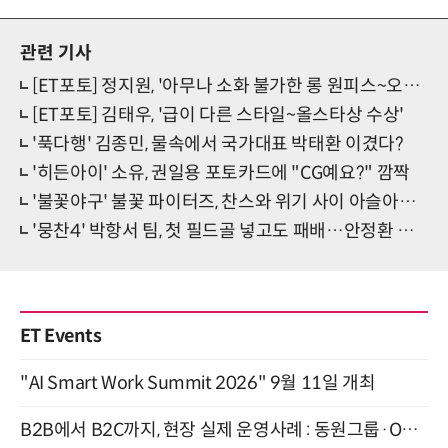
관련 기사
[ET포토] 정지원, '아무나 소화 불가한 롱 원피스~오라클 피부과상 수상'
[ET포토] 김태우, '급이 다른 스타일~올스타상 수상'
'푹다행' 김종민, 물속에서 국가대표 박태환 이겼다?
'히든아이' 소유, 권일용 포토카드에 "CG예요?" 깜짝
'불꽃야구' 불꽃 파이터즈, 찬스와 위기 사이 아슬아슬 줄타기
'뭉찬4' 박항서 팀, 첫 필드골 넣고도 패배…안정환 앞 설욕 실패
ET Events
"AI Smart Work Summit 2026" 9월 11일 개최
B2B에서 B2C까지, 현장 실제 운영사례 : 동원그룹·OCI·다이닝브랜즈그룹·당근 (8/27)