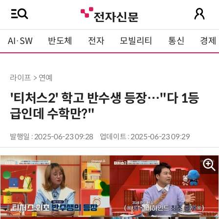
AI·SW
반도체
전자
모빌리티
통신
경제
라이프 > 연예
'티처스2' 학고 반수생 등장…"다 1등
급인데 수학만?"
발행일 : 2025-06-23 09:28
업데이트 : 2025-06-23 09:29