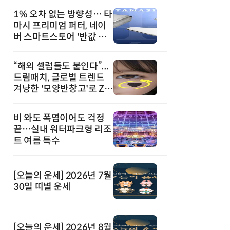
1% 오차 없는 방향성… 타
마시 프리미엄 퍼터, 네이
버 스마트스토어 '반값 할
인' 돌풍
“해외 셀럽들도 붙인다”...
드림패치, 글로벌 트렌드
겨냥한 '모양반창고'로 Z세
대 공략
비 와도 폭염이어도 걱정
끝…실내 워터파크형 리조
트 여름 특수
[오늘의 운세] 2026년 7월
30일 띠별 운세
[오늘의 운세] 2026년 8월