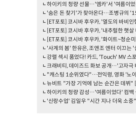
하이키의 청량 선물…'엠카'서 '여름이었
'숨은 돈 찾기'가 찾아온다…조병규의 '1
[ET포토] 코시바 후우카, '열도의 바비인
[ET포토] 코시바 후우카, '내추럴한 햇살 
[ET포토] 코시바 후우카, '화이트~청순미
'사계의 봄' 한유은, 조앤조 엔터 이끄는 '
강렬 섹시 품었다! 카드, 'Touch' MV
크래비티, 데이즈드 화보 공개…'고자극 
"캐스팅 1순위였다"…전익령, 영화 '노이
뉴비트 "가장 기억에 남는 순간은 데뷔" 
하이키의 청량 감성…'여름이었다' 컴백
'신랑수업' 김일우 "시간 지나 더욱 소중