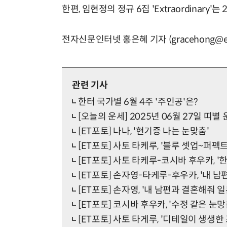
한편, 임현정의 정규 6집 'Extraordinar
전자신문인터넷 홍은혜 기자 (gracehong@et
관련 기사
한터 국가별 6월 4주 '주인공'은?
[오늘의 운세] 2025년 06월 27일 띠별
[ET포토] 나나, '현기증 나는 눈맞춤'
[ET포토] 사토 타케루, '블루 셋업~퍼펙트
[ET포토] 사토 타케루-코시바 후우카, '
[ET포토] 손자영-타케루-후우카, '내 
[ET포토] 손자영, '내 남편과 결혼해줘 
[ET포토] 코시바 후우카, '수정 같은 눈망
[ET포토] 사토 타게루, '디테일이 생생한