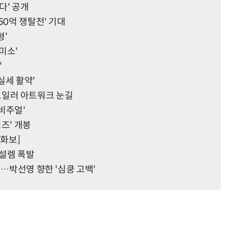
다' 공개
50억 쟁탈전' 기대
형'
미소'
'
실세 활약'
 스포일러 아트워크 눈길
비주얼'
즈' 개봉
[화보]
 설렘 폭발
"…박선영 향한 '심쿵 고백'