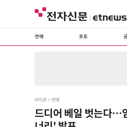
연예
포토
라이프 > 연예
드디어 베일 벗는다…임
너리' 발표