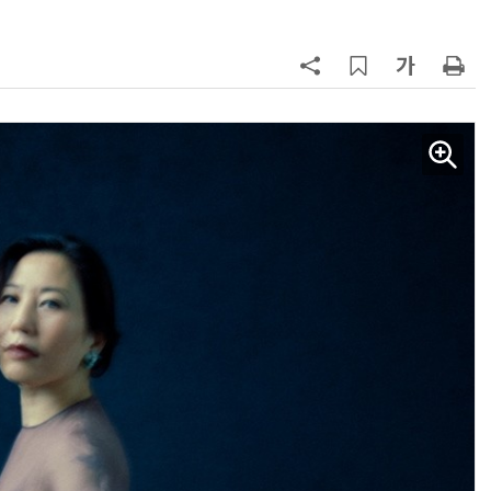
AI Native Enterprise를 지원하는 AI Ready Data 플랫폼 활용 전략
AI 시대의 옵저버빌리티: GPU·LLM 모니터링부터 AI 기반 장애 대응까지