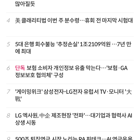
많아질듯
4
美 클래리티법 이번 주 분수령…휴회 전 마지막 시험대
5
5대 은행 회수불능 '추정손실' 1조2109억원 …7년 만
에 최대
6
단독
보험 소비자 개인정보 유출 막는다…'보험·GA
정보보호 협의체' 구성
7
'게이밍위크' 삼성전자-LG전자 유럽서 TV·모니터 '大
戰'
8
LG 엑사원, 中企 제조현장 '전파'…대기업과 협력사 AI
상생 시동
9
500조 퇴직연금 시장 노리는 RA 핀테크…AI 연금운용