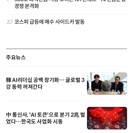
경쟁 본격화
10
코스피 급등에 매수 사이드카 발동
주요뉴스
韓 AI리더십 공백 장기화… 글로벌 3
강 동력 꺼져간다
中 통신사, 'AI 토큰'으로 분기 2兆 벌
었다…한국도 사업화 시동