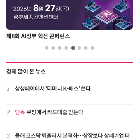
제8회 AI정부 혁신 콘퍼런스
경제 많이 본 뉴스
1
삼성페이에서 '티머니 K-패스' 쓴다
2
단독
쿠팡에서 카드대출 받는다
3
올해 코스닥 퇴출러시 본격화…상장보다 상폐기업 더