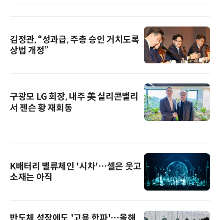
김정관, “성과급, 주총 승인 거치도록
상법 개정”
구광모 LG 회장, 내주 美 실리콘밸리
서 젠슨 황 재회동
K배터리 밸류체인 '시차'…셀은 웃고
소재는 아직
반도체 성장에도 '고용 한파'…올해