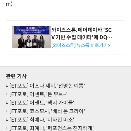
m)
와이즈스톤, 에이데이타 'SC
V 기반 수집 데이터'에 DQ인
증 최고 등급 수여
[와이즈스톤] 뉴스룸 바로가기>
관련 기사
[ET포토] 이즈나 세비, '선명한 예쁨'
[ET포토] 어센트, '돈 무브~'
[ET포토] 어센트, '섹시 가이들'
[ET포토] 코스모시, '베비 돈 크라이'
[ET포토] 최예나, '비타민 미소'
[ET포토] 최예나, '퍼포먼스는 진지하게'