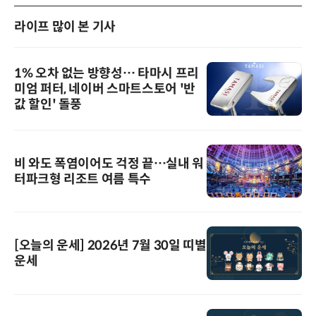
라이프 많이 본 기사
1% 오차 없는 방향성… 타마시 프리
미엄 퍼터, 네이버 스마트스토어 '반
값 할인' 돌풍
비 와도 폭염이어도 걱정 끝…실내 워
터파크형 리조트 여름 특수
[오늘의 운세] 2026년 7월 30일 띠별
운세