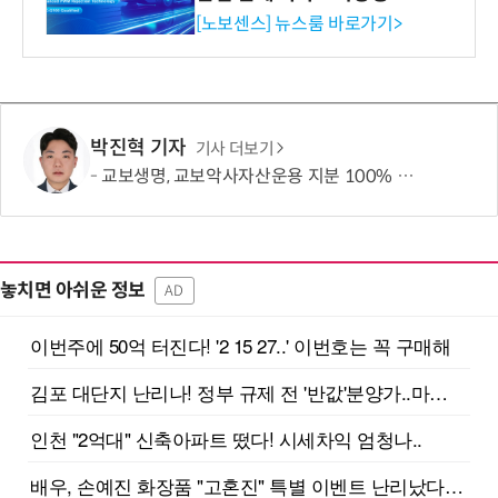
류 감지 증폭기
[노보센스] 뉴스룸 바로가기>
박진혁 기자
기사 더보기
교보생명, 교보악사자산운용 지분 100% 확보…'지주 전환' 포석
놓치면 아쉬운 정보
AD