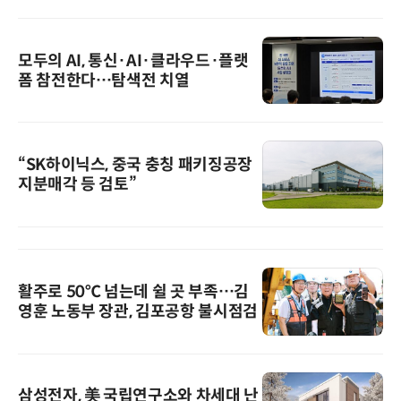
모두의 AI, 통신·AI·클라우드·플랫
폼 참전한다…탐색전 치열
“SK하이닉스, 중국 충칭 패키징공장
지분매각 등 검토”
활주로 50℃ 넘는데 쉴 곳 부족…김
영훈 노동부 장관, 김포공항 불시점검
삼성전자, 美 국립연구소와 차세대 난