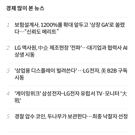
경제 많이 본 뉴스
1
보험설계사, 1200%룰 확대 앞두고 '상장 GA'로 쏠렸
다…“신뢰도 메리트”
2
LG 엑사원, 中企 제조현장 '전파'…대기업과 협력사 AI
상생 시동
3
'상업용 디스플레이 빌려쓴다' …LG전자, 美 B2B 구독
시동
4
'게이밍위크' 삼성전자-LG전자 유럽서 TV·모니터 '大
戰'
5
경찰 압수 코인, 두나무가 보관한다…최종 낙찰자 선정