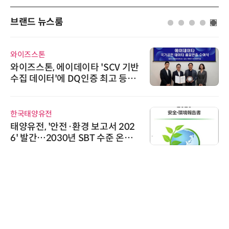
브랜드 뉴스룸
와이즈스톤
와이즈스톤, 에이데이타 'SCV 기반
수집 데이터'에 DQ인증 최고 등급
수여
한국태양유전
태양유전, '안전·환경 보고서 202
6' 발간…2030년 SBT 수준 온실
가스 감축 추진