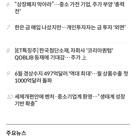
6
“상장폐지 막아라”…중소 가전 기업, 주가 부양 '총력
전'
7
한은 금 매입 나섰지만…개인투자자는 금 투자 '외면'
8
[ET특징주] 한국첨단소재, 자회사 '코리아퀀텀'
QOBLIB 등재에 기대감… 주가 上
9
6월 경상수지 497억달러 '역대 최대'…월 상품수출 첫
1000억달러 돌파
10
세제개편안에 벤처·중소기업계 환영…“생태계 성장
기반 확충”
주요뉴스