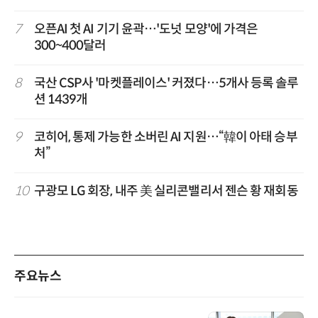
7
오픈AI 첫 AI 기기 윤곽…'도넛 모양'에 가격은
300~400달러
8
국산 CSP사 '마켓플레이스' 커졌다…5개사 등록 솔루
션 1439개
9
코히어, 통제 가능한 소버린 AI 지원…“韓이 아태 승부
처”
10
구광모 LG 회장, 내주 美 실리콘밸리서 젠슨 황 재회동
주요뉴스