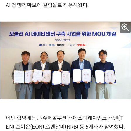
AI 경쟁력 확보에 걸림돌로 작용해왔다.
이번 협약에는 △슈퍼솔루션 △에스피케이인크 △텐(T
EN) △이온(EON) △엔알비(NRB) 등 5개사가 참여했다.