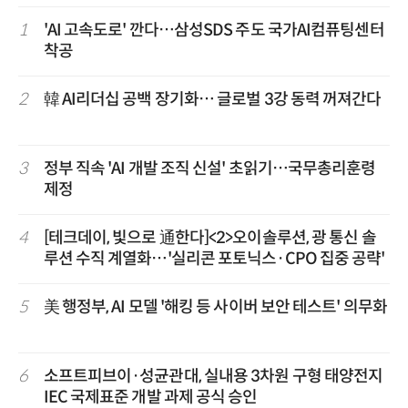
1
'AI 고속도로' 깐다…삼성SDS 주도 국가AI컴퓨팅센터
착공
2
韓 AI리더십 공백 장기화… 글로벌 3강 동력 꺼져간다
3
정부 직속 'AI 개발 조직 신설' 초읽기…국무총리훈령
제정
4
[테크데이, 빛으로 通한다]<2>오이솔루션, 광 통신 솔
루션 수직 계열화…'실리콘 포토닉스·CPO 집중 공략'
5
美 행정부, AI 모델 '해킹 등 사이버 보안 테스트' 의무화
6
소프트피브이·성균관대, 실내용 3차원 구형 태양전지
IEC 국제표준 개발 과제 공식 승인