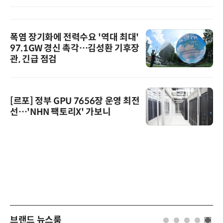
폭염 장기화에 전력수요 '역대 최대'
97.1GW 경신 촉각…김성환 기후장
관, 긴급 점검
[르포] 정부 GPU 7656장 운영 최전
선…'NHN 팩토리X' 가보니
브랜드 뉴스룸