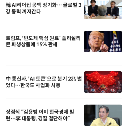
韓 AI리더십 공백 장기화… 글로벌 3
강 동력 꺼져간다
트럼프, '반도체 핵심 원료' 폴리실리
콘 파생상품에 15% 관세
中 통신사, 'AI 토큰'으로 분기 2兆 벌
었다…한국도 사업화 시동
정점식 “김용범 이미 한국경제 빌
런…李 대통령, 경질 결단해야”