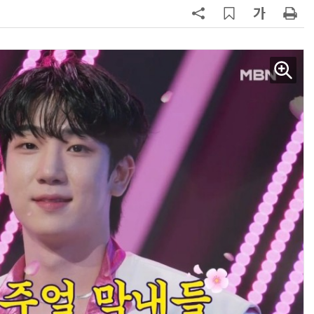
양자컴퓨팅 비즈니스·기술 입문 1-Day 워크샵 - 큐비트·양자 알고리듬·Qiskit 실습으로 이해하는 차세대
업무 자동화 위한 AI ‘세컨드 브레인’ 만들기 1-day 워크숍 - LLM Wiki 