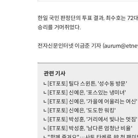
한일 국민 판정단의 투표 결과, 최수호는 72
승리를 거머쥐었다.
전자신문인터넷 이금준 기자 (aurum@etnew
관련 기사
[ET포토] 틸다 스윈튼, '성수동 방문'
[ET포토] 신예은, '포스있는 냉미녀'
[ET포토] 신예은, '가을에 어울리는 여신'
[ET포토] 신예은, '도도한 워킹'
[ET포토] 박성훈, '거리에서 빛나는 멋짐'
[ET포토] 박성훈, '남다른 엄청난 비율'
"함께 즐겨요"…사토 타케루, 韓 첫 팬미