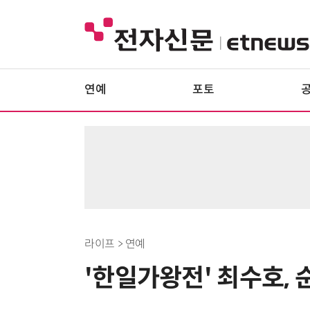
연예
포토
라이프 > 연예
'한일가왕전' 최수호, 