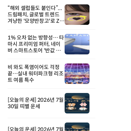
“해외 셀럽들도 붙인다”...
드림패치, 글로벌 트렌드
겨냥한 '모양반창고'로 Z세
대 공략
1% 오차 없는 방향성… 타
마시 프리미엄 퍼터, 네이
버 스마트스토어 '반값 할
인' 돌풍
비 와도 폭염이어도 걱정
끝…실내 워터파크형 리조
트 여름 특수
[오늘의 운세] 2026년 7월
30일 띠별 운세
[오늘의 운세] 2026년 7월