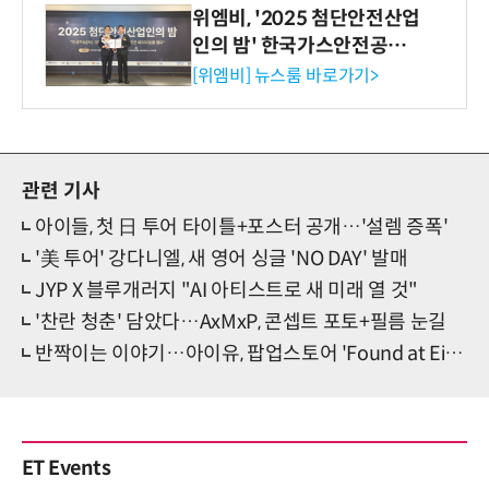
위엠비, '2025 첨단안전산업
인의 밤' 한국가스안전공사
사장상 수상
[위엠비] 뉴스룸 바로가기>
관련 기사
아이들, 첫 日 투어 타이틀+포스터 공개…'설렘 증폭'
'美 투어' 강다니엘, 새 영어 싱글 'NO DAY' 발매
JYP X 블루개러지 "AI 아티스트로 새 미래 열 것"
'찬란 청춘' 담았다…AxMxP, 콘셉트 포토+필름 눈길
반짝이는 이야기…아이유, 팝업스토어 'Found at Eight' 오픈
ET Events