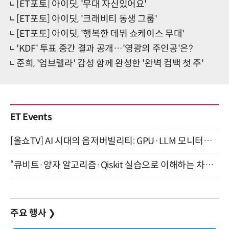
[ET포토] 아이딧, '무대 자신있어요'
[ET포토] 아이딧, '크래비티 동생 그룹'
[ET포토] 아이딧, '행복한 데뷔 쇼케이스 무대'
'KDF' 투표 중간 결과 공개…'영광의 주인공'은?
준희, '엄브렐라' 감성 함께 완성한 '완벽 컴백 첫 주'
ET Events
[올쇼TV] AI 시대의 옵저버빌리티: GPU·LLM 모니터링부터 AI 기반 장애 대응까지 (8/11 생방송)
“큐비트·양자 알고리즘·Qiskit 실습으로 이해하는 차세대 컴퓨팅” (8/28)
주요 행사
❯