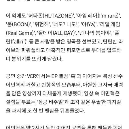
이 외에도 '허타존(HUTAZONE)', '아임 레어(I'm rare)',
'붐(BOOM)', '위험해', '너도? 나도!', '야(Ya)', '리얼 게임
(Real Game)', '올데이(ALL DAY)', '넌 나의 봄이야', '폴
린(fallin')' 등 큰 사랑을 받은 명곡을 선보였고, 탄탄한 라
이브와 파워풀하고 매혹적인 퍼포먼스로 무대를 압도하
며 분위기를 뜨겁게 달궜다.
공연 중간 VCR에서는 EP 앨범 '훅'과 이어지는 복싱 선수
이민혁의 거칠고 반항적인 모습부터, 아찔한 고자극 매력
을 담은 영상까지 다채롭게 재생됐다. 영상 속 이민혁은
설렘을 부르는 '심쿵 비주얼'과 조각 같은 우월한 피지컬
을 과시해 또 한 번 팬심을 뒤흔들었다.
이민혁은 약 2시간 동안 이어진 공연을 통해 팬들과 함께