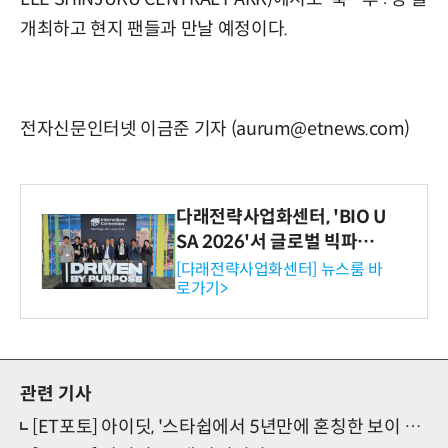
개최하고 현지 팬들과 만날 예정이다.
전자신문인터넷 이금준 기자 (aurum@etnews.com)
다래전략사업화센터, 'BIO U
SA 2026'서 글로벌 빅파마
와의 비즈니스 미팅 지원…K
[다래전략사업화센터] 뉴스룸 바
로가기>
-바이오 해외 진출 교두보 확
보
관련 기사
[ET포토] 아이딧, '스타쉽에서 5년만에 혼칭한 보이 그룹'