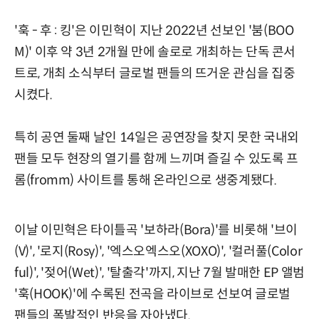
'훅 - 후 : 킹'은 이민혁이 지난 2022년 선보인 '붐(BOO
M)' 이후 약 3년 2개월 만에 솔로로 개최하는 단독 콘서
트로, 개최 소식부터 글로벌 팬들의 뜨거운 관심을 집중
시켰다.
특히 공연 둘째 날인 14일은 공연장을 찾지 못한 국내외
팬들 모두 현장의 열기를 함께 느끼며 즐길 수 있도록 프
롬(fromm) 사이트를 통해 온라인으로 생중계됐다.
이날 이민혁은 타이틀곡 '보하라(Bora)'를 비롯해 '브이
(V)', '로지(Rosy)', '엑스오엑스오(XOXO)', '컬러풀(Color
ful)', '젖어(Wet)', '탈출각'까지, 지난 7월 발매한 EP 앨범
'훅(HOOK)'에 수록된 전곡을 라이브로 선보여 글로벌
팬들의 폭발적인 반응을 자아냈다.