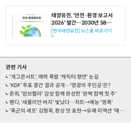
태양유전, '안전·환경 보고서
2026' 발간…2030년 SBT
수준 온실가스 감축 추진
[한국태양유전] 뉴스룸 바로가기
>
관련 기사
'개그콘서트', 매력 폭발 '캐릭터 향연' 눈길
'KDF' 투표 중간 결과 공개…'영광의 주인공'은?
준희, '엄브렐라' 감성 함께 완성한 '완벽 컴백 첫 주'
웬디, '세룰리안 버지' 빛났다…차트→예능 '맹폭'
'폭군의 셰프' 김형묵, 환상 맛 표현→유쾌 리액션 '매력 大폭발'