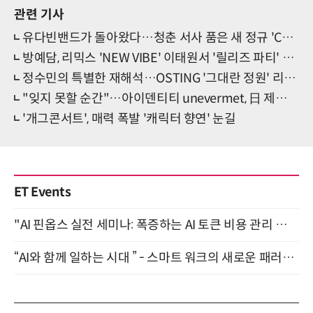
관련 기사
유다빈밴드가 돌아왔다…청춘 서사 품은 새 정규 'CODA'
방예담, 리믹스 'NEW VIBE' 이태원서 '릴리즈 파티' 개최
정수민의 특별한 재해석…OSTING '그대란 정원' 리메이크
"잊지 못할 순간"…아이덴티티 unevermet, 日 제대로 홀렸다
'개그콘서트', 매력 폭발 '캐릭터 향연' 눈길
ET Events
"AI 핀옵스 실전 세미나: 폭증하는 AI 토큰 비용 관리 전략" 8월 21일 개최
“AI와 함께 일하는 시대 ” - 스마트 워크의 새로운 패러다임 (9/11)