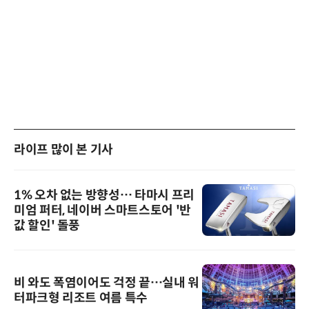
라이프 많이 본 기사
1% 오차 없는 방향성… 타마시 프리
미엄 퍼터, 네이버 스마트스토어 '반
값 할인' 돌풍
비 와도 폭염이어도 걱정 끝…실내 워
터파크형 리조트 여름 특수