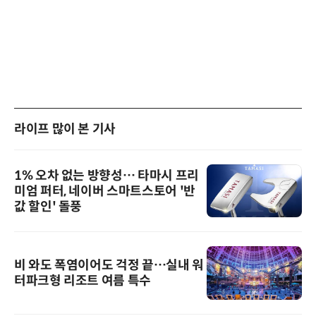
라이프 많이 본 기사
1% 오차 없는 방향성… 타마시 프리
미엄 퍼터, 네이버 스마트스토어 '반
값 할인' 돌풍
비 와도 폭염이어도 걱정 끝…실내 워
터파크형 리조트 여름 특수