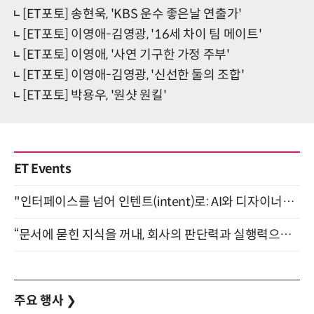
[ET포토] 송현욱, 'KBS 운수 좋은날 연출가'
[ET포토] 이영애-김영광, '16세 차이 팀 메이트'
[ET포토] 이영애, '사연 기구한 가정 주부'
[ET포토] 이영애-김영광, '신선한 둘의 조합'
[ET포토] 박용우, '원샷 원킬'
ET Events
"인터페이스를 넘어 인텐트(intent)로: AI와 디자이너가 함께 만드는 공존의 UX" 강남역 (9/2)
“문서에 묻힌 지식을 꺼내, 회사의 판단력과 실행력으로 바꾸다” (8/20)
주요 행사
❯