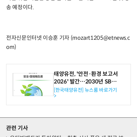
송 예정이다.
전자신문인터넷 이승훈 기자 (mozart1205@etnews.c
om)
태양유전, '안전·환경 보고서
2026' 발간…2030년 SBT
수준 온실가스 감축 추진
[한국태양유전] 뉴스룸 바로가기
>
관련 기사