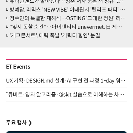
유다빈밴드가 돌아왔다…청춘 서사 품은 새 정규 'CODA'
방예담, 리믹스 'NEW VIBE' 이태원서 '릴리즈 파티' 개최
정수민의 특별한 재해석…OSTING '그대란 정원' 리메이크
"잊지 못할 순간"…아이덴티티 unevermet, 日 제대로 홀렸다
'개그콘서트', 매력 폭발 '캐릭터 향연' 눈길
ET Events
UX 기획·DESIGN.md 설계·AI 구현 전 과정 1-day 워크숍 with Claude Code·Codex 9월 15일 개최
“큐비트·양자 알고리즘·Qiskit 실습으로 이해하는 차세대 컴퓨팅” (8/28)
주요 행사
❯