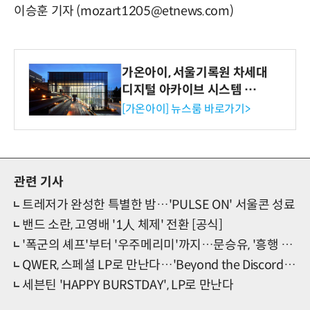
이승훈 기자 (mozart1205@etnews.com)
가온아이, 서울기록원 차세대
디지털 아카이브 시스템 구축
수행
[가온아이] 뉴스룸 바로가기>
관련 기사
트레저가 완성한 특별한 밤…'PULSE ON' 서울콘 성료
밴드 소란, 고영배 '1人 체제' 전환 [공식]
'폭군의 셰프'부터 '우주메리미'까지…문승유, '흥행 아이콘' 면모
QWER, 스페셜 LP로 만난다…'Beyond the Discord' 한정 판매
세븐틴 'HAPPY BURSTDAY', LP로 만난다