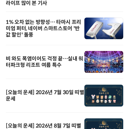
라이프 많이 본 기사
1% 오차 없는 방향성… 타마시 프리
미엄 퍼터, 네이버 스마트스토어 '반
값 할인' 돌풍
비 와도 폭염이어도 걱정 끝…실내 워
터파크형 리조트 여름 특수
[오늘의 운세] 2026년 7월 30일 띠별
운세
[오늘의 운세] 2026년 8월 7일 띠별