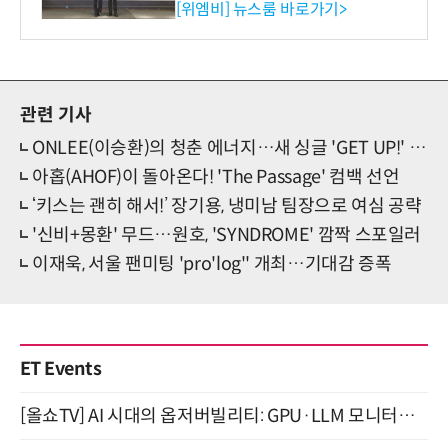
사장상 수상
[위엠비] 뉴스룸 바로가기>
관련 기사
ONLEE(이승환)의 청춘 에너지…새 싱글 'GET UP!' 발매
아홉(AHOF)이 돌아온다! 'The Passage' 컴백 선언
‘키스는 괜히 해서!’ 장기용, 냉미남 팀장으로 여심 공략
'신비+몽환' 무드…원호, 'SYNDROME' 깜짝 스포일러
이재욱, 서울 팬미팅 'pro'log'' 개최…기대감 증폭
ET Events
[올쇼TV] AI 시대의 옵저버빌리티: GPU·LLM 모니터링부터 AI 기반 장애 대응까지 (8/11 생방송)