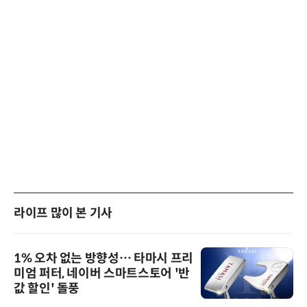
라이프 많이 본 기사
1% 오차 없는 방향성… 타마시 프리
미엄 퍼터, 네이버 스마트스토어 '반
값 할인' 돌풍