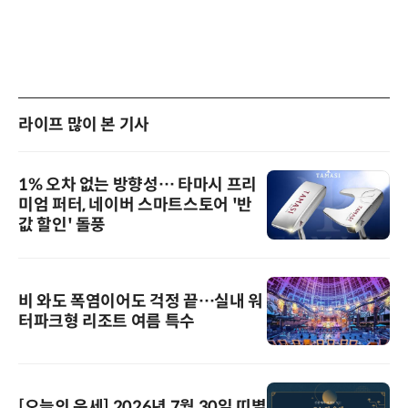
라이프 많이 본 기사
1% 오차 없는 방향성… 타마시 프리
미엄 퍼터, 네이버 스마트스토어 '반
값 할인' 돌풍
비 와도 폭염이어도 걱정 끝…실내 워
터파크형 리조트 여름 특수
[오늘의 운세] 2026년 7월 30일 띠별