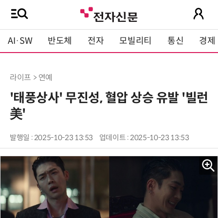
AI·SW
반도체
전자
모빌리티
통신
경제
라이프 > 연예
'태풍상사' 무진성, 혈압 상승 유발 '빌런
美'
발행일 : 2025-10-23 13:53
업데이트 : 2025-10-23 13:53