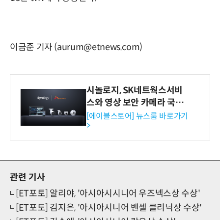
이금준 기자 (aurum@etnews.com)
시놀로지, SK네트웍스서비
스와 영상 보안 카메라 국내
독점 판매 파트너십 체결
[에이블스토어] 뉴스룸 바로가기
>
관련 기사
[ET포토] 알리야, '아시아시시니어 우즈넥스상 수상'
[ET포토] 김지은, '아시아시니어 벤셀 클리닉상 수상'