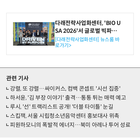
다래전략사업화센터, 'BIO U
SA 2026'서 글로벌 빅파마
와의 비즈니스 미팅 지원…K
[다래전략사업화센터] 뉴스룸 바
로가기>
-바이오 해외 진출 교두보 확
보
관련 기사
강렬, 또 강렬…싸이커스, 컴백 콘셉트 '시선 집중'
하서윤, '김 부장 이야기' 출격…통통 튀는 매력 예고
루시, '선' 트랙리스트 공개! '더블 타이틀' 눈길
스킵잭, 서울 시립청소년음악센터 홍보대사 위촉
피원하모니의 폭발적 에너지…북미 아레나 투어 성료