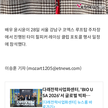
배우 윤시윤이 28일 서울 강남구 코엑스 루프탑 주차장
에서 진행된 타미 힐피커 레이싱 클럽 포토콜 행사 일정
에 참석했다.
이승훈 기자 (mozart1205@etnews.com)
다래전략사업화센터, 'BIO U
SA 2026'서 글로벌 빅파마
와의 비즈니스 미팅 지원…K
[다래전략사업화센터] 뉴스룸 바
로가기>
-바이오 해외 진출 교두보 확