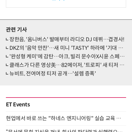
보
관련 기사
장한음, '옴니버스' 발매부터 라디오 DJ 데뷔…겹경사!
DKZ의 '음악 만찬'…새 미니 'TASTY' 하라메 '기대 폭발'
'완성형 케미'에 감탄…아크, 빌리 문수아X시윤 스페셜 컬래버 'WoW'
클래스가 다른 영상美…82메이저, '트로피' 새 티저 오픈
뉴비트, 전여여정 티저 공개…'설렘 증폭'
ET Events
현업에서 바로 쓰는 "하네스 엔지니어링" 실습 교육 워크숍 8월 20일 개최