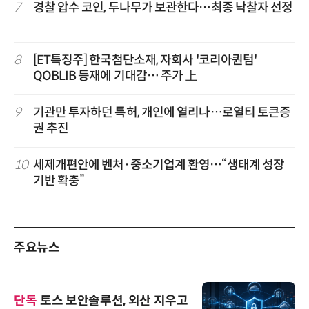
7
경찰 압수 코인, 두나무가 보관한다…최종 낙찰자 선정
8
[ET특징주] 한국첨단소재, 자회사 '코리아퀀텀'
QOBLIB 등재에 기대감… 주가 上
9
기관만 투자하던 특허, 개인에 열리나…로열티 토큰증
권 추진
10
세제개편안에 벤처·중소기업계 환영…“생태계 성장
기반 확충”
주요뉴스
단독
토스 보안솔루션, 외산 지우고