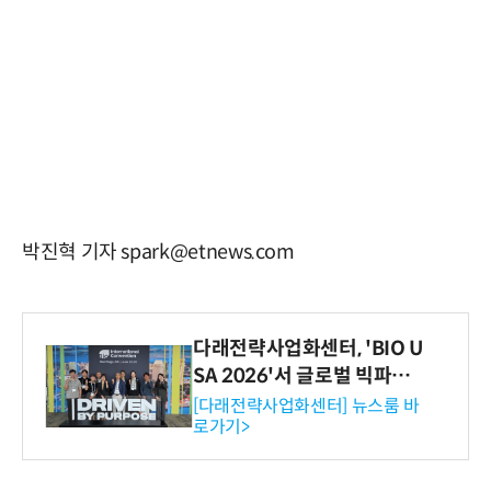
박진혁 기자 spark@etnews.com
다래전략사업화센터, 'BIO U
SA 2026'서 글로벌 빅파마
와의 비즈니스 미팅 지원…K
[다래전략사업화센터] 뉴스룸 바
로가기>
-바이오 해외 진출 교두보 확
보