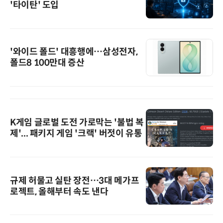
'타이탄' 도입
'와이드 폴드' 대흥행에…삼성전자,
폴드8 100만대 증산
K게임 글로벌 도전 가로막는 '불법 복
제'... 패키지 게임 '크랙' 버젓이 유통
규제 허물고 실탄 장전…3대 메가프
로젝트, 올해부터 속도 낸다