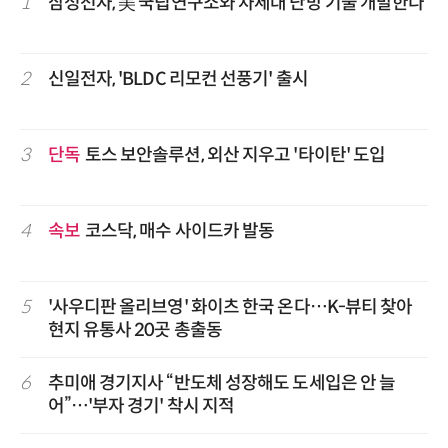
1
삼성전자, 美 국립연구소와 차세대 난방 기술 개발한다
2
신일전자, 'BLDC 리모컨 선풍기' 출시
3
단독
토스 보안솔루션, 외산 지우고 '타이탄' 도입
4
속보
코스닥, 매수 사이드카 발동
5
'사우디판 올리브영' 화이츠 한국 온다…K-뷰티 찾아
현지 유통사 20곳 총출동
6
추미애 경기지사 “반도체 성장해도 도세입은 안 늘
어”…'부자 경기' 착시 지적