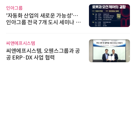
로옴세미컨덕터코리아
로운 가능성'…
로옴, 발진 출력 4배 
 도시 세미나 페
라헤르츠파 발진 디바
다래전략사업화센터
오웬스그룹과 공
다래전략사업화센터, 'B
 협력
026'서 글로벌 빅파
스 미팅 지원…K-바
교두보 확보
와이즈스톤
와이즈스톤, 에이데이타
수집 데이터'에 DQ인
수여