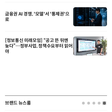
금융권 AI 경쟁, '모델'서 '통제권'으
로
[정보통신 미래모임] “공고 뜬 뒤엔
늦다”…정부사업, 정책수요부터 읽어
야
브랜드 뉴스룸