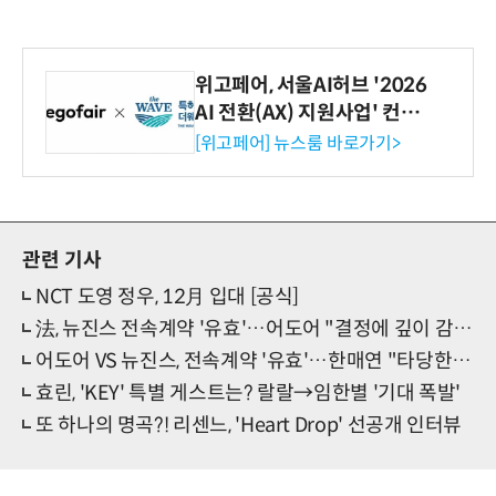
위고페어, 서울AI허브 '2026
AI 전환(AX) 지원사업' 컨소
시엄 선정
[위고페어] 뉴스룸 바로가기>
관련 기사
NCT 도영 정우, 12月 입대 [공식]
法, 뉴진스 전속계약 '유효'…어도어 "결정에 깊이 감사" [공식]
어도어 VS 뉴진스, 전속계약 '유효'…한매연 "타당한 결과"
효린, 'KEY' 특별 게스트는? 랄랄→임한별 '기대 폭발'
또 하나의 명곡?! 리센느, 'Heart Drop' 선공개 인터뷰