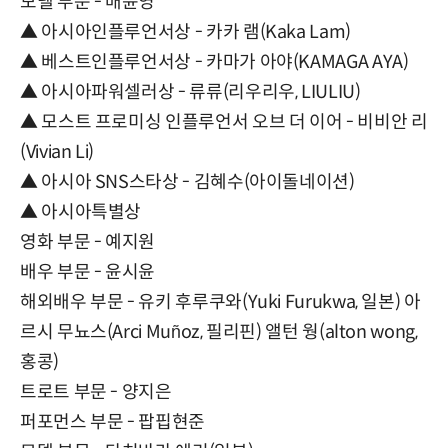
모델 부문 - 배윤영
▲ 아시아인플루언서상 - 카카 램(Kaka Lam)
▲ 베스트인플루언서상 - 카마가 아야(KAMAGA AYA)
▲ 아시아파워셀러상 - 류류(리우리우, LIULIU)
▲ 모스트 프로미싱 인플루언서 오브 더 이어 - 비비안 리
(Vivian Li)
▲ 아시아 SNS스타상 - 김혜수(아이돌네이션)
▲ 아시아특별상
영화 부문 - 예지원
배우 부문 - 윤시윤
해외배우 부문 - 유키 후루쿠와(Yuki Furukwa, 일본) 아
르시 무뇨스(Arci Muñoz, 필리핀) 앨턴 웡(alton wong,
홍콩)
트로트 부문 - 양지은
퍼포먼스 부문 - 팝핍현준