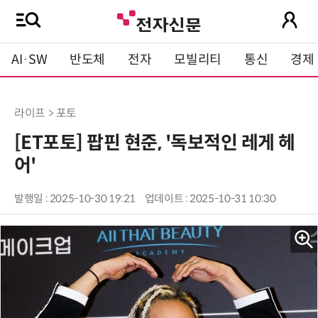
AI·SW
반도체
전자
모빌리티
통신
경제
라이프 > 포토
[ET포토] 팝핀 현준, '독보적인 레게 헤
어'
발행일 : 2025-10-30 19:21
업데이트 : 2025-10-31 10:30