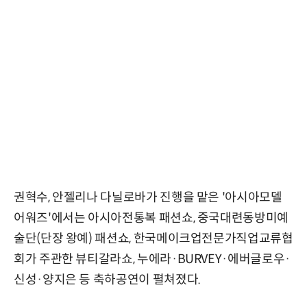
권혁수, 안젤리나 다닐로바가 진행을 맡은 '아시아모델
어워즈'에서는 아시아전통복 패션쇼, 중국대련동방미예
술단(단장 왕예) 패션쇼, 한국메이크업전문가직업교류협
회가 주관한 뷰티갈라쇼, 누에라·BURVEY·에버글로우·
신성·양지은 등 축하공연이 펼쳐졌다.