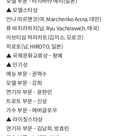
모델 부문 - 타치바라 에리(일본)
▲ 모델스타상
안나 마르첸코(여, Marchenko Anna, 대만)
류 바치라위치(남, Ryu Vachirawich, 태국)
이브티삼 하라카트(김미소, 모로코)
히로토(남, HIROTO, 일본)
▲ 국제문화교류상 - 왕예
▲ 인기상
예능 부문 - 권혁수
모델 부문 - 강희
연기자 부문 - 윤현민
트로트 부문 - 신성
가수 부문 - 에버글로우
▲ 라이징스타상
연기자 부문 - 김남희, 방효린